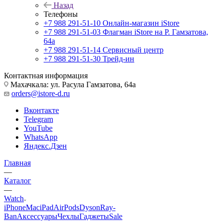
Назад
Телефоны
+7 988 291-51-10
Онлайн-магазин iStore
+7 988 291-51-03
Флагман iStore на Р. Гамзатова,
64а
+7 988 291-51-14
Сервисный центр
+7 988 291-51-30
Трейд-ин
Контактная информация
Махачкала: ул. Расула Гамзатова, 64а
orders@istore-d.ru
Вконтакте
Telegram
YouTube
WhatsApp
Яндекс.Дзен
Главная
—
Каталог
—
Watch
iPhone
Mac
iPad
AirPods
Dyson
Ray-
Ban
Аксессуары
Чехлы
Гаджеты
Sale