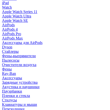
iPad
Watch
Apple Watch Series 11
Apple Watch Ultra
Apple Watch SE
AirPods
AirPods 4
AirPods Pro
AirPods Max
Аксессуары для AirPods
Dyson
Стайлеры
Фены-выпрямители
Пылесосы
Очистители воздуха
Фены
Ray-Ban
Аксессуары
Зарядные устройства
Акустика и наушники
Пауэрбанки
Пленки и стекла
Стилусы
Клавиатуры и мыши
Переходники