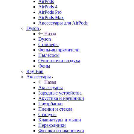
AirPods
AirPods 4
AirPods Pro
AirPods Max
Аксессуары для AirPods
Dyson
Назад
Dyson
Стайлеры
Фены-выпрямители
Пылесосы
Очистители воздуха
Фены
Ray-Ban
Аксессуары
Назад
Аксессуары
Зарядные устройства
Акустика и наушники
Пауэрбанки
Пленки и стекла
Стилусы
Клавиатуры и мыши
Переходники
Флэшки и накопители