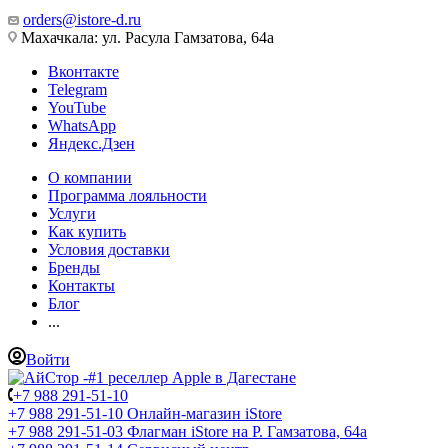
orders@istore-d.ru
Махачкала: ул. Расула Гамзатова, 64а
Вконтакте
Telegram
YouTube
WhatsApp
Яндекс.Дзен
О компании
Программа лояльности
Услуги
Как купить
Условия доставки
Бренды
Контакты
Блог
...
Войти
+7 988 291-51-10
+7 988 291-51-10
Онлайн-магазин iStore
+7 988 291-51-03
Флагман iStore на Р. Гамзатова, 64а