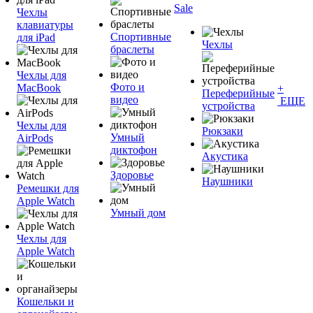
Sale
Чехлы
клавиатуры
Спортивные
для iPad
Чехлы
браслеты
Чехлы для
Фото и
MacBook
+
Переферийные
видео
ЕЩЕ
устройства
Чехлы для
Рюкзаки
Умный
AirPods
диктофон
Акустика
Здоровье
Наушники
Ремешки для
Apple Watch
Умный дом
Чехлы для
Apple Watch
Кошельки и