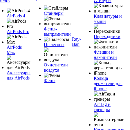
Стилусы
rPods
Стайлеры
AirPods 4
Клавиатуры и
мыши
Фены-
AirPods Pro
выпрямители
Переходники
Ray-
Ban
Пылесосы
AirPods
Флэшки и
Max
накопители
Очистители
воздуха
Аксессуары
для AirPods
Кольца
Фены
держатели для
iPhone
AirTag и
трекеры
Компьютерные