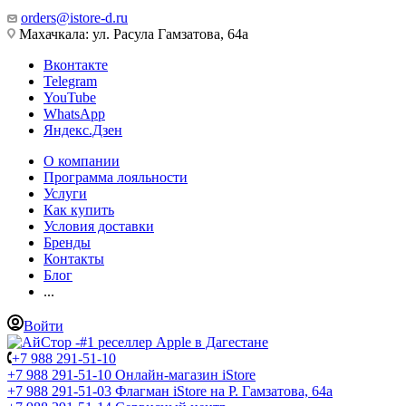
orders@istore-d.ru
Махачкала: ул. Расула Гамзатова, 64а
Вконтакте
Telegram
YouTube
WhatsApp
Яндекс.Дзен
О компании
Программа лояльности
Услуги
Как купить
Условия доставки
Бренды
Контакты
Блог
...
Войти
+7 988 291-51-10
+7 988 291-51-10
Онлайн-магазин iStore
+7 988 291-51-03
Флагман iStore на Р. Гамзатова, 64а