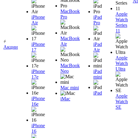
Ai
MacBook
Apple
Pro
iPhone
iPad
Watch
Air
Pro
Series
11
MacBook
Air
iPhone
iPad
Акции
17
Air
Apple
Watch
MacBook
Ultra
Neo
iPhone
iPad
17e
mini
Mac mini
iPad
Apple
iPhone
iMac
Watch
16e
SE
iPhone
16