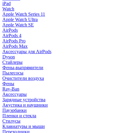
iPad
Watch
Apple Watch Series 11
Apple Watch Ultra
Apple Watch SE
AirPods
AirPods 4
AirPods Pro
AirPods Max
Аксессуары для AirPods
Dyson
Стайлеры
Фены-выпрямители
Пылесосы
Очистители воздуха
Фены
Ray-Ban
Аксессуары
Зарядные устройства
Акустика и наушники
Пауэрбанки
Пленки и стекла
Стилусы
Клавиатуры и мыши
Переходники