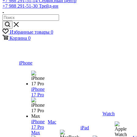
+7 988 291-51-14
Сервисный центр
+7 988 291-51-30
Трейд-ин
Избранные товары
0
Корзина
0
iPhone
iPhone
17 Pro
Watch
iPhone
Mac
17 Pro
iPad
Max