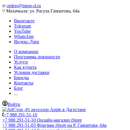
orders@istore-d.ru
Махачкала: ул. Расула Гамзатова, 64а
Вконтакте
Telegram
YouTube
WhatsApp
Яндекс.Дзен
О компании
Программа лояльности
Услуги
Как купить
Условия доставки
Бренды
Контакты
Блог
...
Войти
+7 988 291-51-10
+7 988 291-51-10
Онлайн-магазин iStore
+7 988 291-51-03
Флагман iStore на Р. Гамзатова, 64а