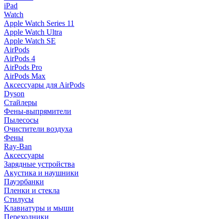
iPad
Watch
Apple Watch Series 11
Apple Watch Ultra
Apple Watch SE
AirPods
AirPods 4
AirPods Pro
AirPods Max
Аксессуары для AirPods
Dyson
Стайлеры
Фены-выпрямители
Пылесосы
Очистители воздуха
Фены
Ray-Ban
Аксессуары
Зарядные устройства
Акустика и наушники
Пауэрбанки
Пленки и стекла
Стилусы
Клавиатуры и мыши
Переходники