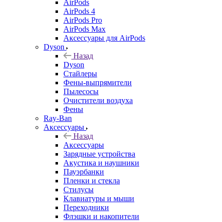
AirPods
AirPods 4
AirPods Pro
AirPods Max
Аксессуары для AirPods
Dyson
Назад
Dyson
Стайлеры
Фены-выпрямители
Пылесосы
Очистители воздуха
Фены
Ray-Ban
Аксессуары
Назад
Аксессуары
Зарядные устройства
Акустика и наушники
Пауэрбанки
Пленки и стекла
Стилусы
Клавиатуры и мыши
Переходники
Флэшки и накопители