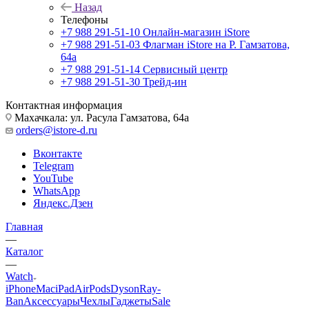
Назад
Телефоны
+7 988 291-51-10
Онлайн-магазин iStore
+7 988 291-51-03
Флагман iStore на Р. Гамзатова,
64а
+7 988 291-51-14
Сервисный центр
+7 988 291-51-30
Трейд-ин
Контактная информация
Махачкала: ул. Расула Гамзатова, 64а
orders@istore-d.ru
Вконтакте
Telegram
YouTube
WhatsApp
Яндекс.Дзен
Главная
—
Каталог
—
Watch
iPhone
Mac
iPad
AirPods
Dyson
Ray-
Ban
Аксессуары
Чехлы
Гаджеты
Sale