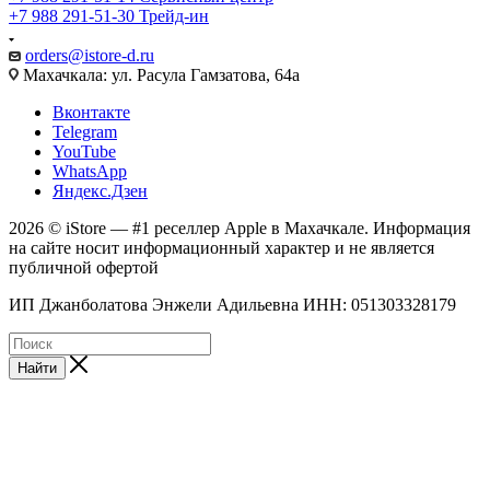
+7 988 291-51-30
Трейд-ин
orders@istore-d.ru
Махачкала: ул. Расула Гамзатова, 64а
Вконтакте
Telegram
YouTube
WhatsApp
Яндекс.Дзен
2026 © iStore — #1 реселлер Apple в Махачкале. Информация
на сайте носит информационный характер и не является
публичной офертой
ИП Джанболатова Энжели Адильевна ИНН: 051303328179
Найти