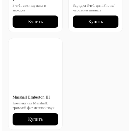
3-в-1: свет, музыка и
Зарядка 3-в-1 для iPhone/
зарядка
часов/наушников
Купить
Купить
Marshall Emberton III
Компактная Marshall:
громкий фирменный звук
Купить