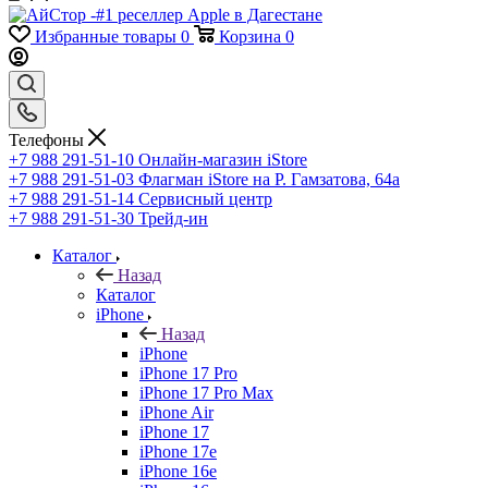
Избранные товары
0
Корзина
0
Телефоны
+7 988 291-51-10
Онлайн-магазин iStore
+7 988 291-51-03
Флагман iStore на Р. Гамзатова, 64а
+7 988 291-51-14
Сервисный центр
+7 988 291-51-30
Трейд-ин
Каталог
Назад
Каталог
iPhone
Назад
iPhone
iPhone 17 Pro
iPhone 17 Pro Max
iPhone Air
iPhone 17
iPhone 17e
iPhone 16e