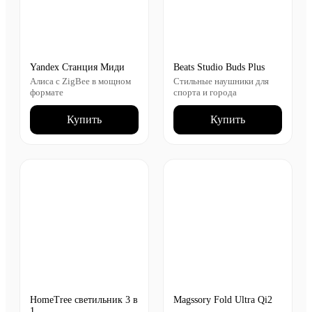
Yandex Станция Миди
Beats Studio Buds Plus
Алиса с ZigBee в мощном
Стильные наушники для
формате
спорта и города
Купить
Купить
HomeTree светильник 3 в
Magssory Fold Ultra Qi2
1