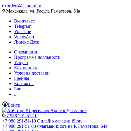
orders@istore-d.ru
Махачкала: ул. Расула Гамзатова, 64а
Вконтакте
Telegram
YouTube
WhatsApp
Яндекс.Дзен
О компании
Программа лояльности
Услуги
Как купить
Условия доставки
Бренды
Контакты
Блог
...
Войти
+7 988 291-51-10
+7 988 291-51-10
Онлайн-магазин iStore
+7 988 291-51-03
Флагман iStore на Р. Гамзатова, 64а