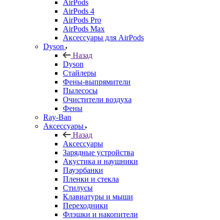
AirPods
AirPods 4
AirPods Pro
AirPods Max
Аксессуары для AirPods
Dyson
Назад
Dyson
Стайлеры
Фены-выпрямители
Пылесосы
Очистители воздуха
Фены
Ray-Ban
Аксессуары
Назад
Аксессуары
Зарядные устройства
Акустика и наушники
Пауэрбанки
Пленки и стекла
Стилусы
Клавиатуры и мыши
Переходники
Флэшки и накопители