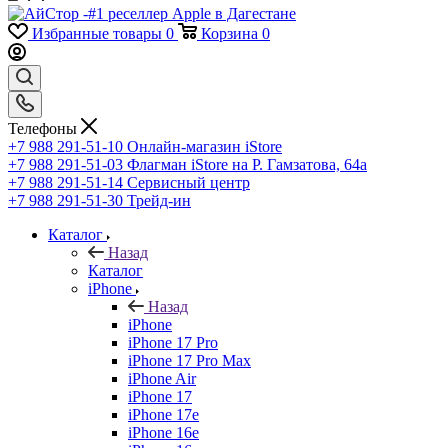
Избранные товары
0
Корзина
0
Телефоны
+7 988 291-51-10
Онлайн-магазин iStore
+7 988 291-51-03
Флагман iStore на Р. Гамзатова, 64а
+7 988 291-51-14
Сервисный центр
+7 988 291-51-30
Трейд-ин
Каталог
Назад
Каталог
iPhone
Назад
iPhone
iPhone 17 Pro
iPhone 17 Pro Max
iPhone Air
iPhone 17
iPhone 17e
iPhone 16e