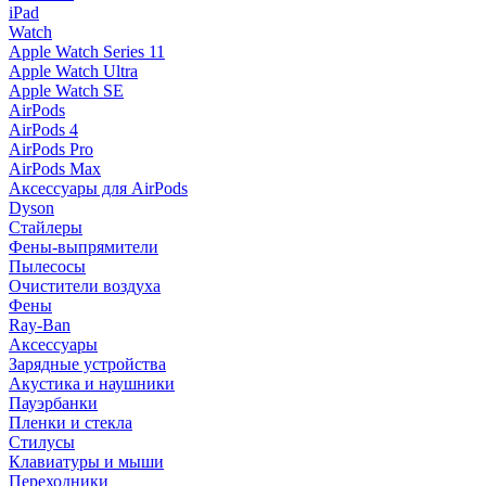
iPad
Watch
Apple Watch Series 11
Apple Watch Ultra
Apple Watch SE
AirPods
AirPods 4
AirPods Pro
AirPods Max
Аксессуары для AirPods
Dyson
Стайлеры
Фены-выпрямители
Пылесосы
Очистители воздуха
Фены
Ray-Ban
Аксессуары
Зарядные устройства
Акустика и наушники
Пауэрбанки
Пленки и стекла
Стилусы
Клавиатуры и мыши
Переходники