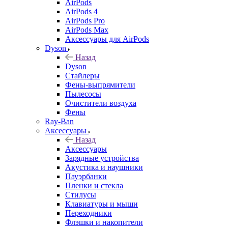
AirPods
AirPods 4
AirPods Pro
AirPods Max
Аксессуары для AirPods
Dyson
Назад
Dyson
Стайлеры
Фены-выпрямители
Пылесосы
Очистители воздуха
Фены
Ray-Ban
Аксессуары
Назад
Аксессуары
Зарядные устройства
Акустика и наушники
Пауэрбанки
Пленки и стекла
Стилусы
Клавиатуры и мыши
Переходники
Флэшки и накопители