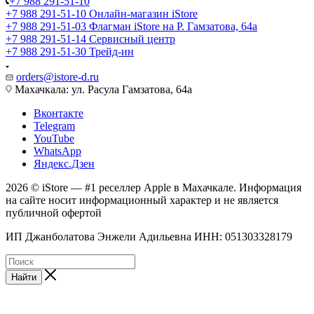
+7 988 291-51-10
+7 988 291-51-10
Онлайн-магазин iStore
+7 988 291-51-03
Флагман iStore на Р. Гамзатова, 64а
+7 988 291-51-14
Сервисный центр
+7 988 291-51-30
Трейд-ин
orders@istore-d.ru
Махачкала: ул. Расула Гамзатова, 64а
Вконтакте
Telegram
YouTube
WhatsApp
Яндекс.Дзен
2026 © iStore — #1 реселлер Apple в Махачкале. Информация
на сайте носит информационный характер и не является
публичной офертой
ИП Джанболатова Энжели Адильевна ИНН: 051303328179
Найти