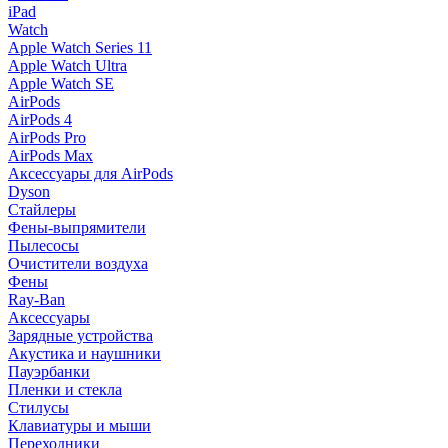
iPad
Watch
Apple Watch Series 11
Apple Watch Ultra
Apple Watch SE
AirPods
AirPods 4
AirPods Pro
AirPods Max
Аксессуары для AirPods
Dyson
Стайлеры
Фены-выпрямители
Пылесосы
Очистители воздуха
Фены
Ray-Ban
Аксессуары
Зарядные устройства
Акустика и наушники
Пауэрбанки
Пленки и стекла
Стилусы
Клавиатуры и мыши
Переходники