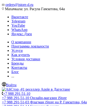
orders@istore-d.ru
Махачкала: ул. Расула Гамзатова, 64а
Вконтакте
Telegram
YouTube
WhatsApp
Яндекс.Дзен
О компании
Программа лояльности
Услуги
Как купить
Условия доставки
Бренды
Контакты
Блог
...
Войти
+7 988 291-51-10
+7 988 291-51-10
Онлайн-магазин iStore
+7 988 291-51-03
Флагман iStore на Р. Гамзатова, 64а