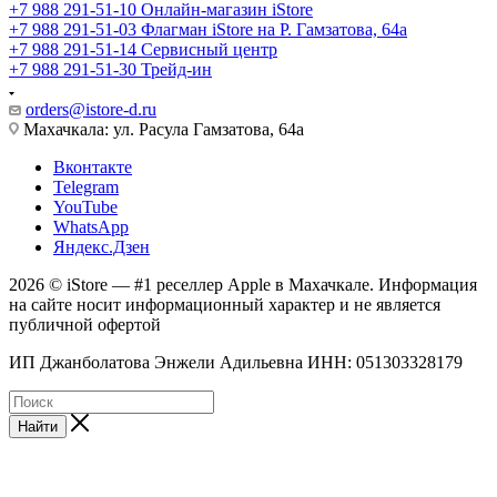
+7 988 291-51-10
Онлайн-магазин iStore
+7 988 291-51-03
Флагман iStore на Р. Гамзатова, 64а
+7 988 291-51-14
Сервисный центр
+7 988 291-51-30
Трейд-ин
orders@istore-d.ru
Махачкала: ул. Расула Гамзатова, 64а
Вконтакте
Telegram
YouTube
WhatsApp
Яндекс.Дзен
2026 © iStore — #1 реселлер Apple в Махачкале. Информация
на сайте носит информационный характер и не является
публичной офертой
ИП Джанболатова Энжели Адильевна ИНН: 051303328179
Найти