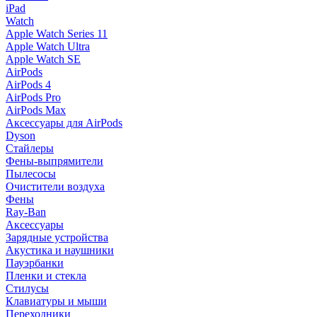
iPad
Watch
Apple Watch Series 11
Apple Watch Ultra
Apple Watch SE
AirPods
AirPods 4
AirPods Pro
AirPods Max
Аксессуары для AirPods
Dyson
Стайлеры
Фены-выпрямители
Пылесосы
Очистители воздуха
Фены
Ray-Ban
Аксессуары
Зарядные устройства
Акустика и наушники
Пауэрбанки
Пленки и стекла
Стилусы
Клавиатуры и мыши
Переходники