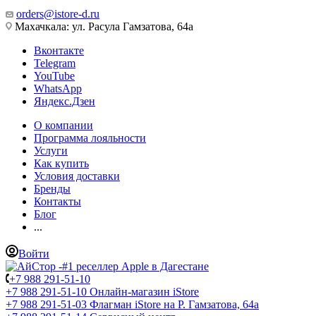
orders@istore-d.ru
Махачкала: ул. Расула Гамзатова, 64а
Вконтакте
Telegram
YouTube
WhatsApp
Яндекс.Дзен
О компании
Программа лояльности
Услуги
Как купить
Условия доставки
Бренды
Контакты
Блог
...
Войти
+7 988 291-51-10
+7 988 291-51-10
Онлайн-магазин iStore
+7 988 291-51-03
Флагман iStore на Р. Гамзатова, 64а