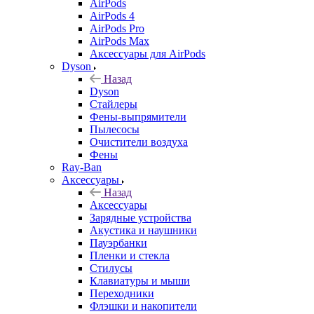
AirPods
AirPods 4
AirPods Pro
AirPods Max
Аксессуары для AirPods
Dyson
Назад
Dyson
Стайлеры
Фены-выпрямители
Пылесосы
Очистители воздуха
Фены
Ray-Ban
Аксессуары
Назад
Аксессуары
Зарядные устройства
Акустика и наушники
Пауэрбанки
Пленки и стекла
Стилусы
Клавиатуры и мыши
Переходники
Флэшки и накопители