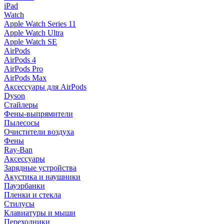
iPad
Watch
Apple Watch Series 11
Apple Watch Ultra
Apple Watch SE
AirPods
AirPods 4
AirPods Pro
AirPods Max
Аксессуары для AirPods
Dyson
Стайлеры
Фены-выпрямители
Пылесосы
Очистители воздуха
Фены
Ray-Ban
Аксессуары
Зарядные устройства
Акустика и наушники
Пауэрбанки
Пленки и стекла
Стилусы
Клавиатуры и мыши
Переходники