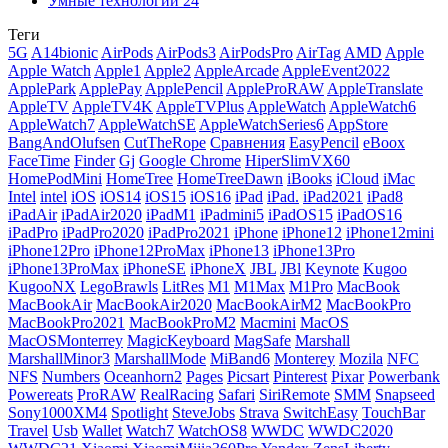
Умные технологии
24
Теги
5G
A14bionic
AirPods
AirPods3
AirPodsPro
AirTag
AMD
Apple
Apple Watch
Apple1
Apple2
AppleArcade
AppleEvent2022
ApplePark
ApplePay
ApplePencil
AppleProRAW
AppleTranslate
AppleTV
AppleTV4K
AppleTVPlus
AppleWatch
AppleWatch6
AppleWatch7
AppleWatchSE
AppleWatchSeries6
AppStore
BangAndOlufsen
CutTheRope
Cравнения
EasyPencil
eBoox
FaceTime
Finder
Gj
Google Chrome
HiperSlimVX60
HomePodMini
HomeTree
HomeTreeDawn
iBooks
iCloud
iMac
Intel
intel
iOS
iOS14
iOS15
iOS16
iPad
iPad.
iPad2021
iPad8
iPadAir
iPadAir2020
iPadM1
iPadmini5
iPadOS15
iPadOS16
iPadPro
iPadPro2020
iPadPro2021
iPhone
iPhone12
iPhone12mini
iPhone12Pro
iPhone12ProMax
iPhone13
iPhone13Pro
iPhone13ProMax
iPhoneSE
iPhoneX
JBL
JBl
Keynote
Kugoo
KugooNX
LegoBrawls
LitRes
M1
M1Max
M1Pro
MacBook
MacBookAir
MacBookAir2020
MacBookAirM2
MacBookPro
MacBookPro2021
MacBookProM2
Macmini
MacOS
MacOSMonterrey
MagicKeyboard
MagSafe
Marshall
MarshallMinor3
MarshallMode
MiBand6
Monterey
Mozila
NFC
NFS
Numbers
Oceanhorn2
Pages
Picsart
Pinterest
Pixar
Powerbank
Powereats
ProRAW
RealRacing
Safari
SiriRemote
SMM
Snapseed
Sony1000XM4
Spotlight
SteveJobs
Strava
SwitchEasy
TouchBar
Travel
Usb
Wallet
Watch7
WatchOS8
WWDC
WWDC2020