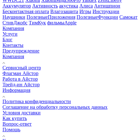
WWDC21
Xiaomi
XiaomiMijia360Pro
Yandex
ZensLiberty
Аккумулятор
Активность
акустика
Алиса
Антишпион
Бесконтактная оплата
Влагозащита
Игры
Инструкции
Наушники
ПолезныеПриложения
ПолезныеФункции
Самокат
СтивДжобс
ТимКук
фильмыApple
Компания
Услуги
Блог
Контакты
Предупреждение
Компания
Сервисный центр
Флагман Айстор
Работа в Айстор
Трейд-ин Айстор
Информация
Политика конфиденциальности
Соглашение на обработку персональных данных
Условия доставки
Как купить
Вопрос-ответ
Помощь