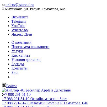
orders@istore-d.ru
Махачкала: ул. Расула Гамзатова, 64а
Вконтакте
Telegram
YouTube
WhatsApp
Яндекс.Дзен
О компании
Программа лояльности
Услуги
Как купить
Условия доставки
Бренды
Контакты
Блог
...
Войти
+7 988 291-51-10
+7 988 291-51-10
Онлайн-магазин iStore
+7 988 291-51-03
Флагман iStore на Р. Гамзатова, 64а