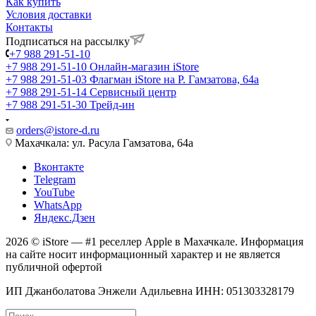
Как купить
Условия доставки
Контакты
Подписаться на рассылку
+7 988 291-51-10
+7 988 291-51-10
Онлайн-магазин iStore
+7 988 291-51-03
Флагман iStore на Р. Гамзатова, 64а
+7 988 291-51-14
Сервисный центр
+7 988 291-51-30
Трейд-ин
orders@istore-d.ru
Махачкала: ул. Расула Гамзатова, 64а
Вконтакте
Telegram
YouTube
WhatsApp
Яндекс.Дзен
2026 © iStore — #1 реселлер Apple в Махачкале. Информация
на сайте носит информационный характер и не является
публичной офертой
ИП Джанболатова Энжели Адильевна ИНН: 051303328179