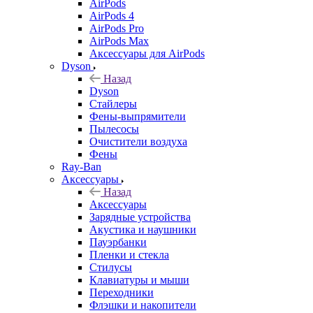
AirPods
AirPods 4
AirPods Pro
AirPods Max
Аксессуары для AirPods
Dyson
Назад
Dyson
Стайлеры
Фены-выпрямители
Пылесосы
Очистители воздуха
Фены
Ray-Ban
Аксессуары
Назад
Аксессуары
Зарядные устройства
Акустика и наушники
Пауэрбанки
Пленки и стекла
Стилусы
Клавиатуры и мыши
Переходники
Флэшки и накопители