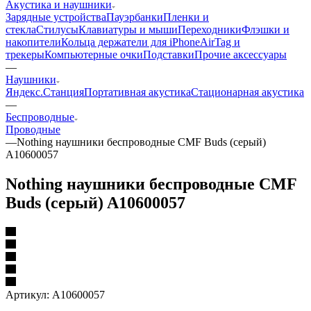
Акустика и наушники
Зарядные устройства
Пауэрбанки
Пленки и
стекла
Стилусы
Клавиатуры и мыши
Переходники
Флэшки и
накопители
Кольца держатели для iPhone
AirTag и
трекеры
Компьютерные очки
Подставки
Прочие аксессуары
—
Наушники
Яндекс.Станция
Портативная акустика
Стационарная акустика
—
Беспроводные
Проводные
—
Nothing наушники беспроводные CMF Buds (серый)
A10600057
Nothing наушники беспроводные CMF
Buds (серый) A10600057
Артикул:
A10600057