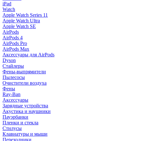
iPad
Watch
Apple Watch Series 11
Apple Watch Ultra
Apple Watch SE
AirPods
AirPods 4
AirPods Pro
AirPods Max
Аксессуары для AirPods
Dyson
Стайлеры
Фены-выпрямители
Пылесосы
Очистители воздуха
Фены
Ray-Ban
Аксессуары
Зарядные устройства
Акустика и наушники
Пауэрбанки
Пленки и стекла
Стилусы
Клавиатуры и мыши
Переходники