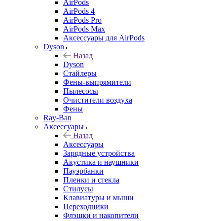
AirPods
AirPods 4
AirPods Pro
AirPods Max
Аксессуары для AirPods
Dyson
Назад
Dyson
Стайлеры
Фены-выпрямители
Пылесосы
Очистители воздуха
Фены
Ray-Ban
Аксессуары
Назад
Аксессуары
Зарядные устройства
Акустика и наушники
Пауэрбанки
Пленки и стекла
Стилусы
Клавиатуры и мыши
Переходники
Флэшки и накопители