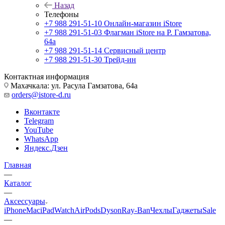
Назад
Телефоны
+7 988 291-51-10
Онлайн-магазин iStore
+7 988 291-51-03
Флагман iStore на Р. Гамзатова,
64а
+7 988 291-51-14
Сервисный центр
+7 988 291-51-30
Трейд-ин
Контактная информация
Махачкала: ул. Расула Гамзатова, 64а
orders@istore-d.ru
Вконтакте
Telegram
YouTube
WhatsApp
Яндекс.Дзен
Главная
—
Каталог
—
Аксессуары
iPhone
Mac
iPad
Watch
AirPods
Dyson
Ray-Ban
Чехлы
Гаджеты
Sale
—