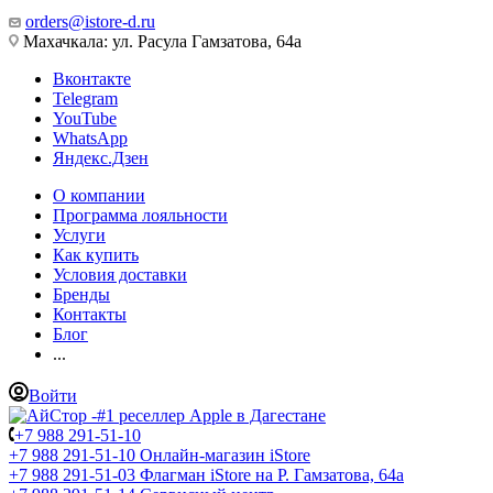
orders@istore-d.ru
Махачкала: ул. Расула Гамзатова, 64а
Вконтакте
Telegram
YouTube
WhatsApp
Яндекс.Дзен
О компании
Программа лояльности
Услуги
Как купить
Условия доставки
Бренды
Контакты
Блог
...
Войти
+7 988 291-51-10
+7 988 291-51-10
Онлайн-магазин iStore
+7 988 291-51-03
Флагман iStore на Р. Гамзатова, 64а