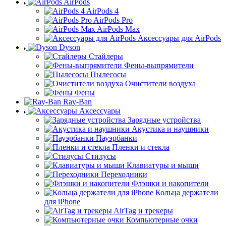
AirPods
AirPods 4
AirPods Pro
AirPods Max
Аксессуары для AirPods
Dyson
Стайлеры
Фены-выпрямители
Пылесосы
Очистители воздуха
Фены
Ray-Ban
Аксессуары
Зарядные устройства
Акустика и наушники
Пауэрбанки
Пленки и стекла
Стилусы
Клавиатуры и мыши
Переходники
Флэшки и накопители
Кольца держатели
для iPhone
AirTag и трекеры
Компьютерные очки