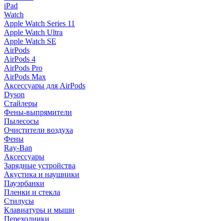
iPad
Watch
Apple Watch Series 11
Apple Watch Ultra
Apple Watch SE
AirPods
AirPods 4
AirPods Pro
AirPods Max
Аксессуары для AirPods
Dyson
Стайлеры
Фены-выпрямители
Пылесосы
Очистители воздуха
Фены
Ray-Ban
Аксессуары
Зарядные устройства
Акустика и наушники
Пауэрбанки
Пленки и стекла
Стилусы
Клавиатуры и мыши
Переходники