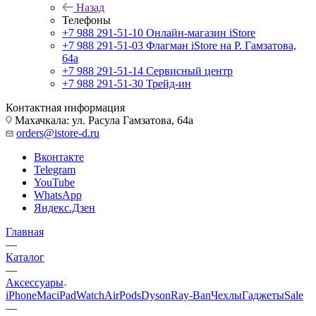
Назад
Телефоны
+7 988 291-51-10
Онлайн-магазин iStore
+7 988 291-51-03
Флагман iStore на Р. Гамзатова,
64а
+7 988 291-51-14
Сервисный центр
+7 988 291-51-30
Трейд-ин
Контактная информация
Махачкала: ул. Расула Гамзатова, 64а
orders@istore-d.ru
Вконтакте
Telegram
YouTube
WhatsApp
Яндекс.Дзен
Главная
—
Каталог
—
Аксессуары
iPhone
Mac
iPad
Watch
AirPods
Dyson
Ray-Ban
Чехлы
Гаджеты
Sale
—