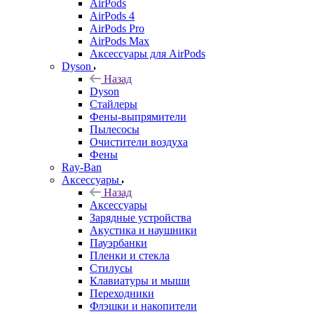
AirPods
AirPods 4
AirPods Pro
AirPods Max
Аксессуары для AirPods
Dyson
Назад
Dyson
Стайлеры
Фены-выпрямители
Пылесосы
Очистители воздуха
Фены
Ray-Ban
Аксессуары
Назад
Аксессуары
Зарядные устройства
Акустика и наушники
Пауэрбанки
Пленки и стекла
Стилусы
Клавиатуры и мыши
Переходники
Флэшки и накопители