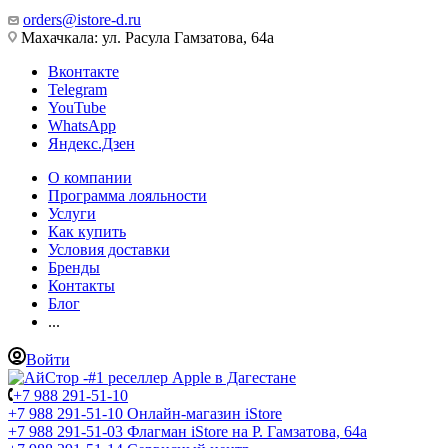
orders@istore-d.ru
Махачкала: ул. Расула Гамзатова, 64а
Вконтакте
Telegram
YouTube
WhatsApp
Яндекс.Дзен
О компании
Программа лояльности
Услуги
Как купить
Условия доставки
Бренды
Контакты
Блог
...
Войти
+7 988 291-51-10
+7 988 291-51-10
Онлайн-магазин iStore
+7 988 291-51-03
Флагман iStore на Р. Гамзатова, 64а