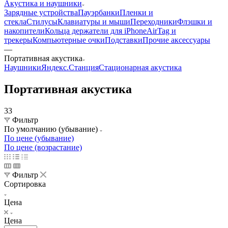
Акустика и наушники
Зарядные устройства
Пауэрбанки
Пленки и
стекла
Стилусы
Клавиатуры и мыши
Переходники
Флэшки и
накопители
Кольца держатели для iPhone
AirTag и
трекеры
Компьютерные очки
Подставки
Прочие аксессуары
—
Портативная акустика
Наушники
Яндекс.Станция
Стационарная акустика
Портативная акустика
33
Фильтр
По умолчанию (убывание)
По цене (убывание)
По цене (возрастание)
Фильтр
Сортировка
Цена
Цена