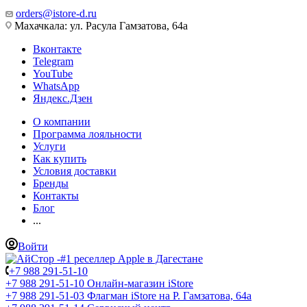
orders@istore-d.ru
Махачкала: ул. Расула Гамзатова, 64а
Вконтакте
Telegram
YouTube
WhatsApp
Яндекс.Дзен
О компании
Программа лояльности
Услуги
Как купить
Условия доставки
Бренды
Контакты
Блог
...
Войти
+7 988 291-51-10
+7 988 291-51-10
Онлайн-магазин iStore
+7 988 291-51-03
Флагман iStore на Р. Гамзатова, 64а