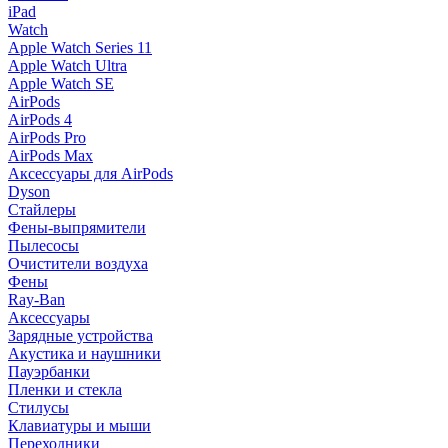
iPad
Watch
Apple Watch Series 11
Apple Watch Ultra
Apple Watch SE
AirPods
AirPods 4
AirPods Pro
AirPods Max
Аксессуары для AirPods
Dyson
Стайлеры
Фены-выпрямители
Пылесосы
Очистители воздуха
Фены
Ray-Ban
Аксессуары
Зарядные устройства
Акустика и наушники
Пауэрбанки
Пленки и стекла
Стилусы
Клавиатуры и мыши
Переходники