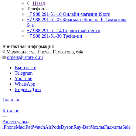
Назад
Телефоны
+7 988 291-51-10
Онлайн-магазин iStore
+7 988 291-51-03
Флагман iStore на Р. Гамзатова,
64а
+7 988 291-51-14
Сервисный центр
+7 988 291-51-30
Трейд-ин
Контактная информация
Махачкала: ул. Расула Гамзатова, 64а
orders@istore-d.ru
Вконтакте
Telegram
YouTube
WhatsApp
Яндекс.Дзен
Главная
—
Каталог
—
Аксессуары
iPhone
Mac
iPad
Watch
AirPods
Dyson
Ray-Ban
Чехлы
Гаджеты
Sale
—