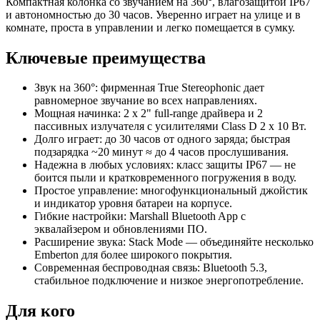
Компактная колонка со звучанием на 360°, влагозащитой IP67
и автономностью до 30 часов. Уверенно играет на улице и в
комнате, проста в управлении и легко помещается в сумку.
Ключевые преимущества
Звук на 360°: фирменная True Stereophonic дает
равномерное звучание во всех направлениях.
Мощная начинка: 2 x 2" full‑range драйвера и 2
пассивных излучателя с усилителями Class D 2 x 10 Вт.
Долго играет: до 30 часов от одного заряда; быстрая
подзарядка ~20 минут ≈ до 4 часов прослушивания.
Надежна в любых условиях: класс защиты IP67 — не
боится пыли и кратковременного погружения в воду.
Простое управление: многофункциональный джойстик
и индикатор уровня батареи на корпусе.
Гибкие настройки: Marshall Bluetooth App с
эквалайзером и обновлениями ПО.
Расширение звука: Stack Mode — объединяйте несколько
Emberton для более широкого покрытия.
Современная беспроводная связь: Bluetooth 5.3,
стабильное подключение и низкое энергопотребление.
Для кого