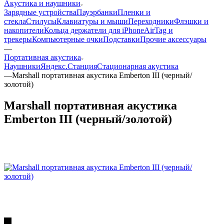
Акустика и наушники
Зарядные устройства
Пауэрбанки
Пленки и
стекла
Стилусы
Клавиатуры и мыши
Переходники
Флэшки и
накопители
Кольца держатели для iPhone
AirTag и
трекеры
Компьютерные очки
Подставки
Прочие аксессуары
—
Портативная акустика
Наушники
Яндекс.Станция
Стационарная акустика
—
Marshall портативная акустика Emberton III (черный/
золотой)
Marshall портативная акустика
Emberton III (черный/золотой)