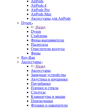
AirPods
AirPods 4
AirPods Pro
AirPods Max
Аксессуары для AirPods
Dyson
Назад
Dyson
Стайлеры
Фены-выпрямители
Пылесосы
Очистители воздуха
Фены
Ray-Ban
Аксессуары
Назад
Аксессуары
Зарядные устройства
Акустика и наушники
Пауэрбанки
Пленки и стекла
Стилусы
Клавиатуры и мыши
Переходники
Флэшки и накопители