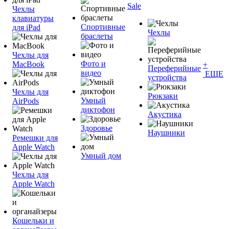
Sale
Чехлы
клавиатуры
Спортивные
для iPad
Чехлы
браслеты
Чехлы для
Фото и
MacBook
+
Переферийные
видео
ЕЩЕ
устройства
Чехлы для
Рюкзаки
Умный
AirPods
диктофон
Акустика
Здоровье
Наушники
Ремешки для
Apple Watch
Умный дом
Чехлы для
Apple Watch
Кошельки и