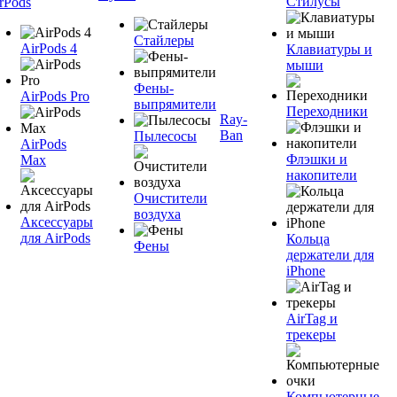
Стилусы
rPods
Стайлеры
AirPods 4
Клавиатуры и
мыши
Фены-
AirPods Pro
выпрямители
Переходники
Ray-
Ban
Пылесосы
AirPods
Флэшки и
Max
накопители
Очистители
воздуха
Аксессуары
для AirPods
Кольца
Фены
держатели для
iPhone
AirTag и
трекеры
Компьютерные