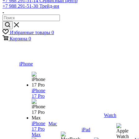
+7 988 291-51-14
Сервисный центр
+7 988 291-51-30
Трейд-ин
Избранные товары
0
Корзина
0
iPhone
iPhone
17 Pro
Watch
iPhone
Mac
17 Pro
iPad
Max