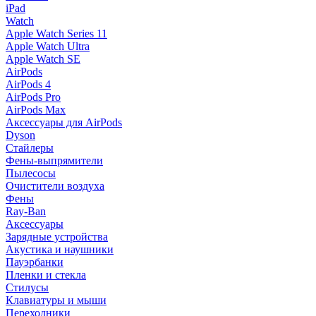
iPad
Watch
Apple Watch Series 11
Apple Watch Ultra
Apple Watch SE
AirPods
AirPods 4
AirPods Pro
AirPods Max
Аксессуары для AirPods
Dyson
Стайлеры
Фены-выпрямители
Пылесосы
Очистители воздуха
Фены
Ray-Ban
Аксессуары
Зарядные устройства
Акустика и наушники
Пауэрбанки
Пленки и стекла
Стилусы
Клавиатуры и мыши
Переходники