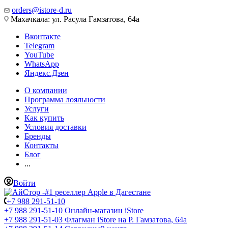
orders@istore-d.ru
Махачкала: ул. Расула Гамзатова, 64а
Вконтакте
Telegram
YouTube
WhatsApp
Яндекс.Дзен
О компании
Программа лояльности
Услуги
Как купить
Условия доставки
Бренды
Контакты
Блог
...
Войти
+7 988 291-51-10
+7 988 291-51-10
Онлайн-магазин iStore
+7 988 291-51-03
Флагман iStore на Р. Гамзатова, 64а