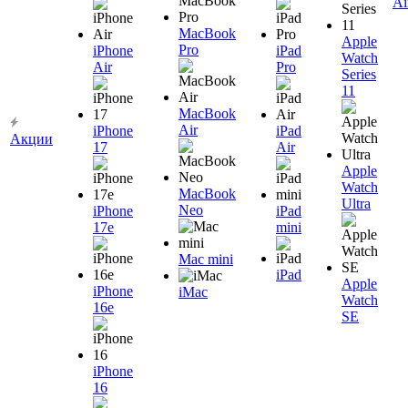
Ai
MacBook
Apple
Pro
iPhone
iPad
Watch
Air
Pro
Series
11
MacBook
Air
iPhone
iPad
Акции
17
Air
Apple
Watch
MacBook
Ultra
Neo
iPhone
iPad
17e
mini
Mac mini
iPad
Apple
iPhone
iMac
Watch
16e
SE
iPhone
16