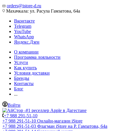
orders@istore-d.ru
Махачкала: ул. Расула Гамзатова, 64а
Вконтакте
Telegram
YouTube
WhatsApp
Яндекс.Дзен
О компании
Программа лояльности
Услуги
Как купить
Условия доставки
Бренды
Контакты
Блог
...
Войти
+7 988 291-51-10
+7 988 291-51-10
Онлайн-магазин iStore
+7 988 291-51-03
Флагман iStore на Р. Гамзатова, 64а