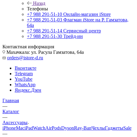
Назад
Телефоны
+7 988 291-51-10
Онлайн-магазин iStore
+7 988 291-51-03
Флагман iStore на Р. Гамзатова,
64а
+7 988 291-51-14
Сервисный центр
+7 988 291-51-30
Трейд-ин
Контактная информация
Махачкала: ул. Расула Гамзатова, 64а
orders@istore-d.ru
Вконтакте
Telegram
YouTube
WhatsApp
Яндекс.Дзен
Главная
—
Каталог
—
Аксессуары
iPhone
Mac
iPad
Watch
AirPods
Dyson
Ray-Ban
Чехлы
Гаджеты
Sale
—