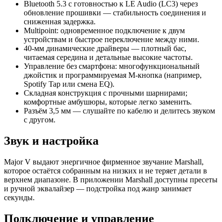
Bluetooth 5.3 с готовностью к LE Audio (LC3) через
обновление прошивки — стабильность соединения и
сниженная задержка.
Multipoint: одновременное подключение к двум
устройствам и быстрое переключение между ними.
40‑мм динамические драйверы — плотный бас,
читаемая середина и детальные высокие частоты.
Управление без смартфона: многофункциональный
джойстик и программируемая M‑кнопка (например,
Spotify Tap или смена EQ).
Складная конструкция с прочными шарнирами;
комфортные амбушюры, которые легко заменить.
Разъём 3,5 мм — слушайте по кабелю и делитесь звуком
с другом.
Звук и настройка
Major V выдают энергичное фирменное звучание Marshall,
которое остаётся собранным на низких и не теряет детали в
верхнем диапазоне. В приложении Marshall доступны пресеты
и ручной эквалайзер — подстройка под жанр занимает
секунды.
Подключение и управление