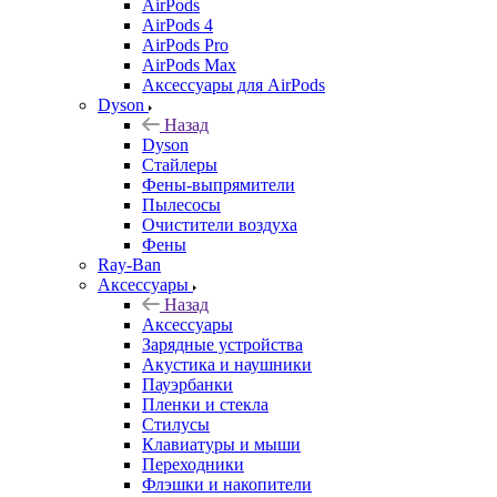
AirPods
AirPods 4
AirPods Pro
AirPods Max
Аксессуары для AirPods
Dyson
Назад
Dyson
Стайлеры
Фены-выпрямители
Пылесосы
Очистители воздуха
Фены
Ray-Ban
Аксессуары
Назад
Аксессуары
Зарядные устройства
Акустика и наушники
Пауэрбанки
Пленки и стекла
Стилусы
Клавиатуры и мыши
Переходники
Флэшки и накопители