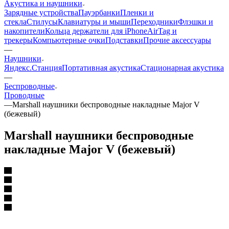
Акустика и наушники
Зарядные устройства
Пауэрбанки
Пленки и
стекла
Стилусы
Клавиатуры и мыши
Переходники
Флэшки и
накопители
Кольца держатели для iPhone
AirTag и
трекеры
Компьютерные очки
Подставки
Прочие аксессуары
—
Наушники
Яндекс.Станция
Портативная акустика
Стационарная акустика
—
Беспроводные
Проводные
—
Marshall наушники беспроводные накладные Major V
(бежевый)
Marshall наушники беспроводные
накладные Major V (бежевый)