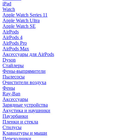
iPad
Watch
Apple Watch Series 11
Apple Watch Ultra
Apple Watch SE
AirPods
AirPods 4
AirPods Pro
AirPods Max
Аксессуары для AirPods
Dyson
Стайлеры
Фены-выпрямители
Пылесосы
Очистители воздуха
Фены
Ray-Ban
Аксессуары
Зарядные устройства
Акустика и наушники
Пауэрбанки
Пленки и стекла
Стилусы
Клавиатуры и мыши
Переходники