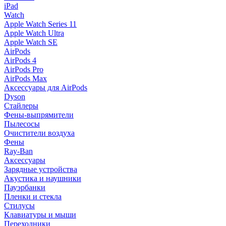
iPad
Watch
Apple Watch Series 11
Apple Watch Ultra
Apple Watch SE
AirPods
AirPods 4
AirPods Pro
AirPods Max
Аксессуары для AirPods
Dyson
Стайлеры
Фены-выпрямители
Пылесосы
Очистители воздуха
Фены
Ray-Ban
Аксессуары
Зарядные устройства
Акустика и наушники
Пауэрбанки
Пленки и стекла
Стилусы
Клавиатуры и мыши
Переходники