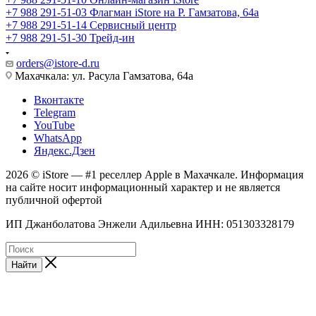
+7 988 291-51-03
Флагман iStore на Р. Гамзатова, 64а
+7 988 291-51-14
Сервисный центр
+7 988 291-51-30
Трейд-ин
orders@istore-d.ru
Махачкала: ул. Расула Гамзатова, 64а
Вконтакте
Telegram
YouTube
WhatsApp
Яндекс.Дзен
2026 © iStore — #1 реселлер Apple в Махачкале. Информация
на сайте носит информационный характер и не является
публичной офертой
ИП Джанболатова Энжели Адильевна ИНН: 051303328179
Найти