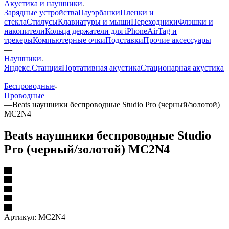
Акустика и наушники
Зарядные устройства
Пауэрбанки
Пленки и
стекла
Стилусы
Клавиатуры и мыши
Переходники
Флэшки и
накопители
Кольца держатели для iPhone
AirTag и
трекеры
Компьютерные очки
Подставки
Прочие аксессуары
—
Наушники
Яндекс.Станция
Портативная акустика
Стационарная акустика
—
Беспроводные
Проводные
—
Beats наушники беспроводные Studio Pro (черный/золотой)
MC2N4
Beats наушники беспроводные Studio
Pro (черный/золотой) MC2N4
Артикул:
MC2N4