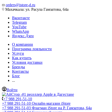
orders@istore-d.ru
Махачкала: ул. Расула Гамзатова, 64а
Вконтакте
Telegram
YouTube
WhatsApp
Яндекс.Дзен
О компании
Программа лояльности
Услуги
Как купить
Условия доставки
Бренды
Контакты
Блог
...
Войти
+7 988 291-51-10
+7 988 291-51-10
Онлайн-магазин iStore
+7 988 291-51-03
Флагман iStore на Р. Гамзатова, 64а