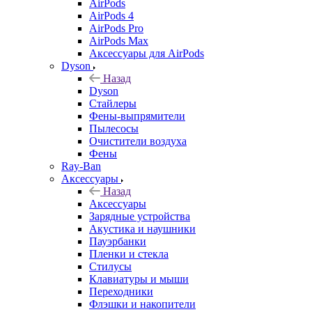
AirPods
AirPods 4
AirPods Pro
AirPods Max
Аксессуары для AirPods
Dyson
Назад
Dyson
Стайлеры
Фены-выпрямители
Пылесосы
Очистители воздуха
Фены
Ray-Ban
Аксессуары
Назад
Аксессуары
Зарядные устройства
Акустика и наушники
Пауэрбанки
Пленки и стекла
Стилусы
Клавиатуры и мыши
Переходники
Флэшки и накопители