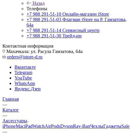
Назад
Телефоны
+7 988 291-51-10
Онлайн-магазин iStore
+7 988 291-51-03
Флагман iStore на Р. Гамзатова,
64а
+7 988 291-51-14
Сервисный центр
+7 988 291-51-30
Трейд-ин
Контактная информация
Махачкала: ул. Расула Гамзатова, 64а
orders@istore-d.ru
Вконтакте
Telegram
YouTube
WhatsApp
Яндекс.Дзен
Главная
—
Каталог
—
Аксессуары
iPhone
Mac
iPad
Watch
AirPods
Dyson
Ray-Ban
Чехлы
Гаджеты
Sale
—