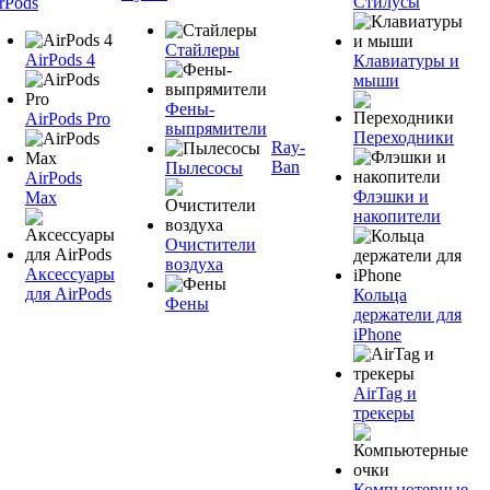
Стилусы
rPods
Стайлеры
AirPods 4
Клавиатуры и
мыши
Фены-
AirPods Pro
выпрямители
Переходники
Ray-
Ban
Пылесосы
AirPods
Флэшки и
Max
накопители
Очистители
воздуха
Аксессуары
для AirPods
Кольца
Фены
держатели для
iPhone
AirTag и
трекеры
Компьютерные