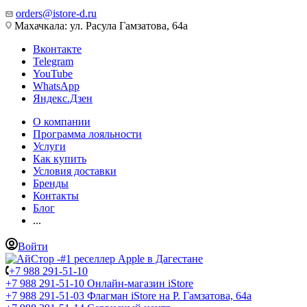
orders@istore-d.ru
Махачкала: ул. Расула Гамзатова, 64а
Вконтакте
Telegram
YouTube
WhatsApp
Яндекс.Дзен
О компании
Программа лояльности
Услуги
Как купить
Условия доставки
Бренды
Контакты
Блог
...
Войти
+7 988 291-51-10
+7 988 291-51-10
Онлайн-магазин iStore
+7 988 291-51-03
Флагман iStore на Р. Гамзатова, 64а