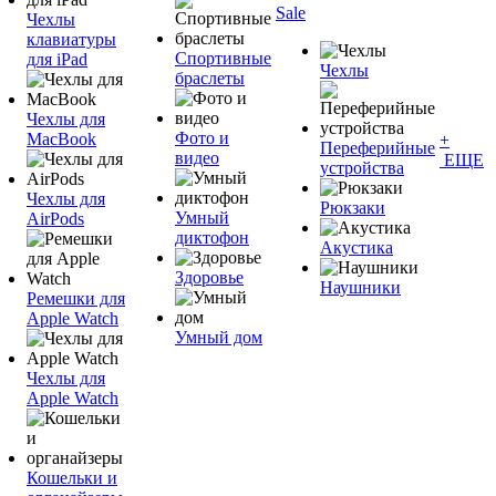
Sale
Чехлы
клавиатуры
Спортивные
для iPad
Чехлы
браслеты
Чехлы для
Фото и
MacBook
+
Переферийные
видео
ЕЩЕ
устройства
Чехлы для
Рюкзаки
Умный
AirPods
диктофон
Акустика
Здоровье
Наушники
Ремешки для
Apple Watch
Умный дом
Чехлы для
Apple Watch
Кошельки и