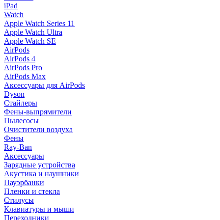
iPad
Watch
Apple Watch Series 11
Apple Watch Ultra
Apple Watch SE
AirPods
AirPods 4
AirPods Pro
AirPods Max
Аксессуары для AirPods
Dyson
Стайлеры
Фены-выпрямители
Пылесосы
Очистители воздуха
Фены
Ray-Ban
Аксессуары
Зарядные устройства
Акустика и наушники
Пауэрбанки
Пленки и стекла
Стилусы
Клавиатуры и мыши
Переходники