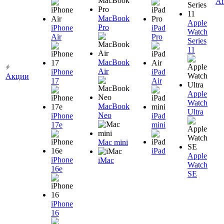
Ai
MacBook
Apple
Pro
iPhone
iPad
Watch
Air
Pro
Series
11
MacBook
Air
iPhone
iPad
Акции
17
Air
Apple
Watch
MacBook
Ultra
Neo
iPhone
iPad
17e
mini
Mac mini
iPad
Apple
iPhone
iMac
Watch
16e
SE
iPhone
16