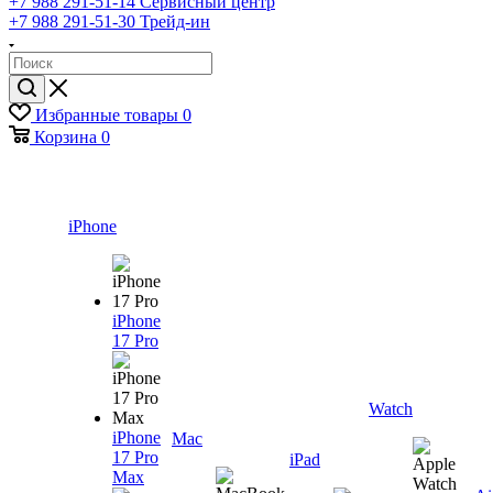
+7 988 291-51-14
Сервисный центр
+7 988 291-51-30
Трейд-ин
Избранные товары
0
Корзина
0
iPhone
iPhone
17 Pro
Watch
iPhone
Mac
17 Pro
iPad
Max