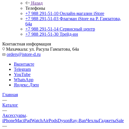
Назад
Телефоны
+7 988 291-51-10
Онлайн-магазин iStore
+7 988 291-51-03
Флагман iStore на Р. Гамзатова,
64а
+7 988 291-51-14
Сервисный центр
+7 988 291-51-30
Трейд-ин
Контактная информация
Махачкала: ул. Расула Гамзатова, 64а
orders@istore-d.ru
Вконтакте
Telegram
YouTube
WhatsApp
Яндекс.Дзен
Главная
—
Каталог
—
Аксессуары
iPhone
Mac
iPad
Watch
AirPods
Dyson
Ray-Ban
Чехлы
Гаджеты
Sale
—