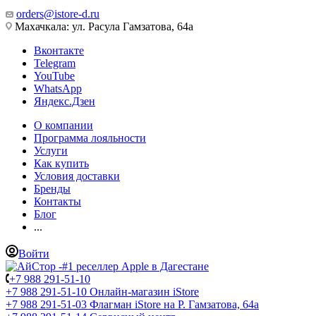
orders@istore-d.ru
Махачкала: ул. Расула Гамзатова, 64а
Вконтакте
Telegram
YouTube
WhatsApp
Яндекс.Дзен
О компании
Программа лояльности
Услуги
Как купить
Условия доставки
Бренды
Контакты
Блог
...
Войти
+7 988 291-51-10
+7 988 291-51-10
Онлайн-магазин iStore
+7 988 291-51-03
Флагман iStore на Р. Гамзатова, 64а