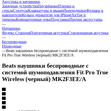
Акустика и наушники
Зарядные устройства
Пауэрбанки
Пленки и
стекла
Стилусы
Клавиатуры и мыши
Переходники
Флэшки и
накопители
Кольца держатели для iPhone
AirTag и
трекеры
Компьютерные очки
Подставки
Прочие аксессуары
—
Наушники
Яндекс.Станция
Портативная акустика
Стационарная акустика
—
Беспроводные
Проводные
—
Beats наушники беспроводные с системой шумоподавления
Fit Pro True Wireless (черный) MK2F3EE/A
Beats наушники беспроводные с
системой шумоподавления Fit Pro True
Wireless (черный) MK2F3EE/A