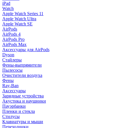
iPad
Watch
Apple Watch Series 11
Apple Watch Ultra
Apple Watch SE
AirPods
AirPods 4
AirPods Pro
AirPods Max
Аксессуары для AirPods
Dyson
Стайлеры
Фены-выпрямители
Пылесосы
Очистители воздуха
Фены
Ray-Ban
Аксессуары
Зарядные устройства
Акустика и наушники
Пауэрбанки
Пленки и стекла
Стилусы
Клавиатуры и мыши
Переходники