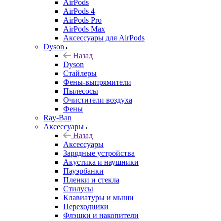
AirPods
AirPods 4
AirPods Pro
AirPods Max
Аксессуары для AirPods
Dyson
Назад
Dyson
Стайлеры
Фены-выпрямители
Пылесосы
Очистители воздуха
Фены
Ray-Ban
Аксессуары
Назад
Аксессуары
Зарядные устройства
Акустика и наушники
Пауэрбанки
Пленки и стекла
Стилусы
Клавиатуры и мыши
Переходники
Флэшки и накопители