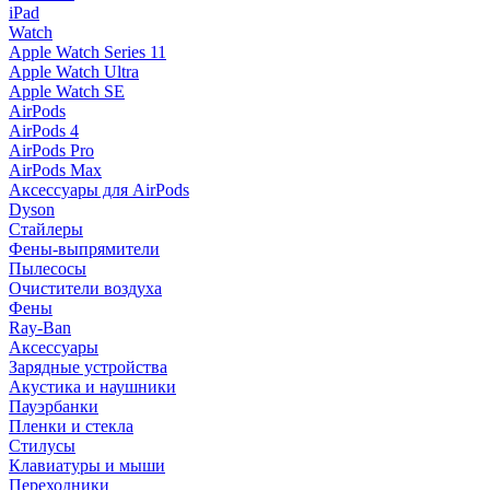
iPad
Watch
Apple Watch Series 11
Apple Watch Ultra
Apple Watch SE
AirPods
AirPods 4
AirPods Pro
AirPods Max
Аксессуары для AirPods
Dyson
Стайлеры
Фены-выпрямители
Пылесосы
Очистители воздуха
Фены
Ray-Ban
Аксессуары
Зарядные устройства
Акустика и наушники
Пауэрбанки
Пленки и стекла
Стилусы
Клавиатуры и мыши
Переходники