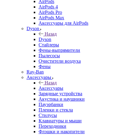
AirPods
AirPods 4
AirPods Pro
AirPods Max
Аксессуары для AirPods
Dyson
Назад
Dyson
Стайлеры
Фены-выпрямители
Пылесосы
Очистители воздуха
Фены
Ray-Ban
Аксессуары
Назад
Аксессуары
Зарядные устройства
Акустика и наушники
Пауэрбанки
Пленки и стекла
Стилусы
Клавиатуры и мыши
Переходники
Флэшки и накопители