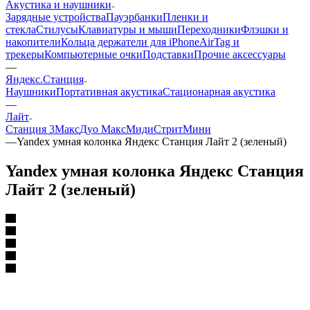
Акустика и наушники
Зарядные устройства
Пауэрбанки
Пленки и
стекла
Стилусы
Клавиатуры и мыши
Переходники
Флэшки и
накопители
Кольца держатели для iPhone
AirTag и
трекеры
Компьютерные очки
Подставки
Прочие аксессуары
—
Яндекс.Станция
Наушники
Портативная акустика
Стационарная акустика
—
Лайт
Станция 3
Макс
Дуо Макс
Миди
Стрит
Мини
—
Yandex умная колонка Яндекс Станция Лайт 2 (зеленый)
Yandex умная колонка Яндекс Станция
Лайт 2 (зеленый)