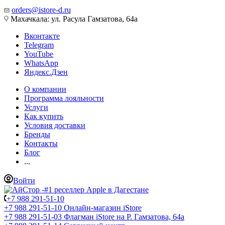
orders@istore-d.ru
Махачкала: ул. Расула Гамзатова, 64а
Вконтакте
Telegram
YouTube
WhatsApp
Яндекс.Дзен
О компании
Программа лояльности
Услуги
Как купить
Условия доставки
Бренды
Контакты
Блог
...
Войти
+7 988 291-51-10
+7 988 291-51-10
Онлайн-магазин iStore
+7 988 291-51-03
Флагман iStore на Р. Гамзатова, 64а