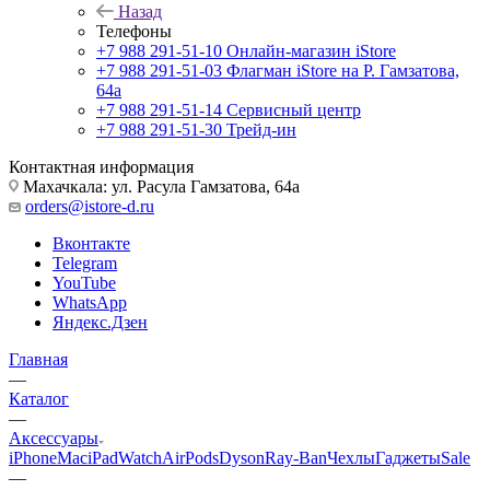
Назад
Телефоны
+7 988 291-51-10
Онлайн-магазин iStore
+7 988 291-51-03
Флагман iStore на Р. Гамзатова,
64а
+7 988 291-51-14
Сервисный центр
+7 988 291-51-30
Трейд-ин
Контактная информация
Махачкала: ул. Расула Гамзатова, 64а
orders@istore-d.ru
Вконтакте
Telegram
YouTube
WhatsApp
Яндекс.Дзен
Главная
—
Каталог
—
Аксессуары
iPhone
Mac
iPad
Watch
AirPods
Dyson
Ray-Ban
Чехлы
Гаджеты
Sale
—