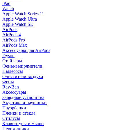
iPad
Watch
Apple Watch Series 11
Apple Watch Ultra
Apple Watch SE
AirPods
AirPods 4
AirPods Pro
AirPods Max
Аксессуары для AirPods
Dyson
Стайлеры
Фены-выпрямители
Пылесосы
Очистители воздуха
Фены
Ray-Ban
Аксессуары
Зарядные устройства
Акустика и наушники
Пауэрбанки
Пленки и стекла
Стилусы
Клавиатуры и мыши
Переходники