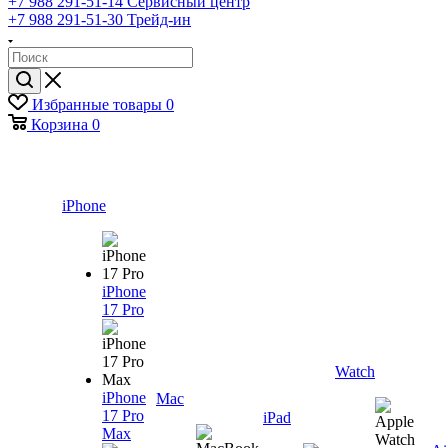
+7 988 291-51-14
Сервисный центр
+7 988 291-51-30
Трейд-ин
Избранные товары
0
Корзина
0
iPhone
iPhone
17 Pro
Watch
iPhone
Mac
17 Pro
iPad
Max