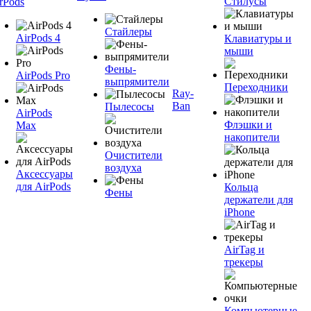
Стилусы
rPods
Стайлеры
AirPods 4
Клавиатуры и
мыши
Фены-
AirPods Pro
выпрямители
Переходники
Ray-
Ban
Пылесосы
AirPods
Флэшки и
Max
накопители
Очистители
воздуха
Аксессуары
для AirPods
Кольца
Фены
держатели для
iPhone
AirTag и
трекеры
Компьютерные