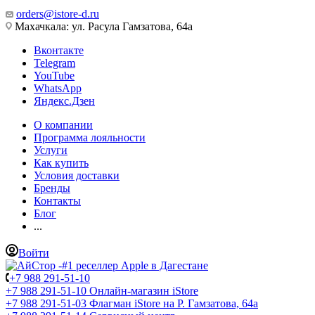
orders@istore-d.ru
Махачкала: ул. Расула Гамзатова, 64а
Вконтакте
Telegram
YouTube
WhatsApp
Яндекс.Дзен
О компании
Программа лояльности
Услуги
Как купить
Условия доставки
Бренды
Контакты
Блог
...
Войти
+7 988 291-51-10
+7 988 291-51-10
Онлайн-магазин iStore
+7 988 291-51-03
Флагман iStore на Р. Гамзатова, 64а