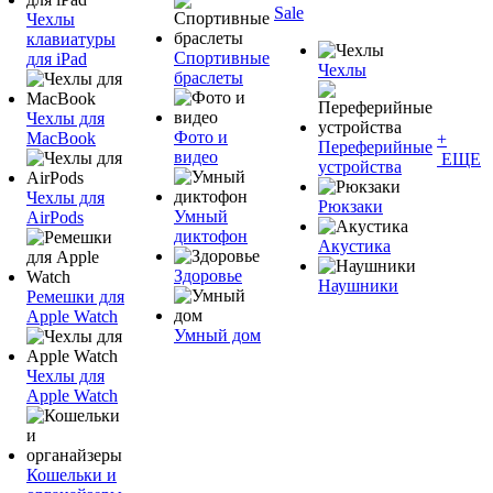
Sale
Чехлы
клавиатуры
Спортивные
для iPad
Чехлы
браслеты
Чехлы для
Фото и
MacBook
+
Переферийные
видео
ЕЩЕ
устройства
Чехлы для
Рюкзаки
Умный
AirPods
диктофон
Акустика
Здоровье
Наушники
Ремешки для
Apple Watch
Умный дом
Чехлы для
Apple Watch
Кошельки и