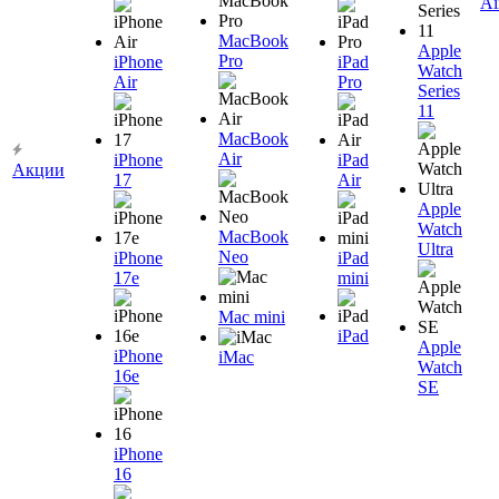
Ai
MacBook
Apple
Pro
iPhone
iPad
Watch
Air
Pro
Series
11
MacBook
Air
iPhone
iPad
Акции
17
Air
Apple
Watch
MacBook
Ultra
Neo
iPhone
iPad
17e
mini
Mac mini
iPad
Apple
iPhone
iMac
Watch
16e
SE
iPhone
16