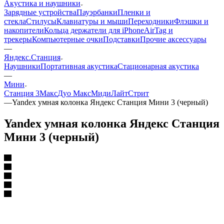
Акустика и наушники
Зарядные устройства
Пауэрбанки
Пленки и
стекла
Стилусы
Клавиатуры и мыши
Переходники
Флэшки и
накопители
Кольца держатели для iPhone
AirTag и
трекеры
Компьютерные очки
Подставки
Прочие аксессуары
—
Яндекс.Станция
Наушники
Портативная акустика
Стационарная акустика
—
Мини
Станция 3
Макс
Дуо Макс
Миди
Лайт
Стрит
—
Yandex умная колонка Яндекс Станция Мини 3 (черный)
Yandex умная колонка Яндекс Станция
Мини 3 (черный)