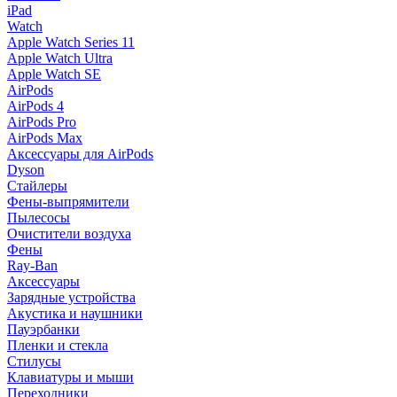
iPad
Watch
Apple Watch Series 11
Apple Watch Ultra
Apple Watch SE
AirPods
AirPods 4
AirPods Pro
AirPods Max
Аксессуары для AirPods
Dyson
Стайлеры
Фены-выпрямители
Пылесосы
Очистители воздуха
Фены
Ray-Ban
Аксессуары
Зарядные устройства
Акустика и наушники
Пауэрбанки
Пленки и стекла
Стилусы
Клавиатуры и мыши
Переходники