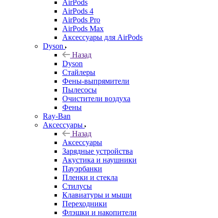
AirPods
AirPods 4
AirPods Pro
AirPods Max
Аксессуары для AirPods
Dyson
Назад
Dyson
Стайлеры
Фены-выпрямители
Пылесосы
Очистители воздуха
Фены
Ray-Ban
Аксессуары
Назад
Аксессуары
Зарядные устройства
Акустика и наушники
Пауэрбанки
Пленки и стекла
Стилусы
Клавиатуры и мыши
Переходники
Флэшки и накопители