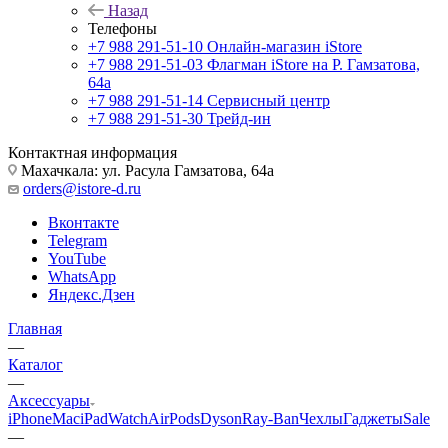
Назад
Телефоны
+7 988 291-51-10
Онлайн-магазин iStore
+7 988 291-51-03
Флагман iStore на Р. Гамзатова,
64а
+7 988 291-51-14
Сервисный центр
+7 988 291-51-30
Трейд-ин
Контактная информация
Махачкала: ул. Расула Гамзатова, 64а
orders@istore-d.ru
Вконтакте
Telegram
YouTube
WhatsApp
Яндекс.Дзен
Главная
—
Каталог
—
Аксессуары
iPhone
Mac
iPad
Watch
AirPods
Dyson
Ray-Ban
Чехлы
Гаджеты
Sale
—