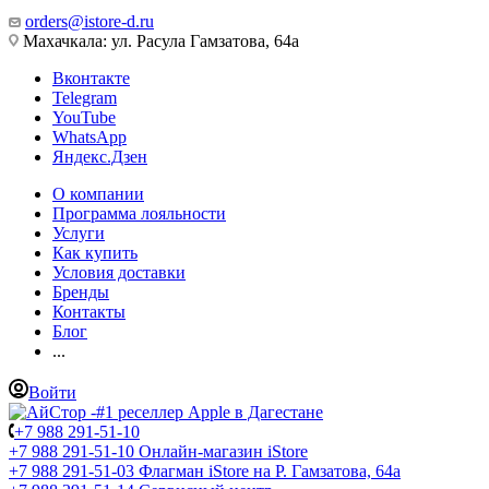
orders@istore-d.ru
Махачкала: ул. Расула Гамзатова, 64а
Вконтакте
Telegram
YouTube
WhatsApp
Яндекс.Дзен
О компании
Программа лояльности
Услуги
Как купить
Условия доставки
Бренды
Контакты
Блог
...
Войти
+7 988 291-51-10
+7 988 291-51-10
Онлайн-магазин iStore
+7 988 291-51-03
Флагман iStore на Р. Гамзатова, 64а