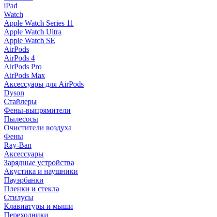
iPad
Watch
Apple Watch Series 11
Apple Watch Ultra
Apple Watch SE
AirPods
AirPods 4
AirPods Pro
AirPods Max
Аксессуары для AirPods
Dyson
Стайлеры
Фены-выпрямители
Пылесосы
Очистители воздуха
Фены
Ray-Ban
Аксессуары
Зарядные устройства
Акустика и наушники
Пауэрбанки
Пленки и стекла
Стилусы
Клавиатуры и мыши
Переходники