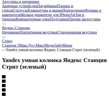
Акустика и наушники
Зарядные устройства
Пауэрбанки
Пленки и
стекла
Стилусы
Клавиатуры и мыши
Переходники
Флэшки и
накопители
Кольца держатели для iPhone
AirTag и
трекеры
Компьютерные очки
Подставки
Прочие аксессуары
—
Яндекс.Станция
Наушники
Портативная акустика
Стационарная акустика
—
Стрит
Станция 3
Макс
Дуо Макс
Миди
Лайт
Мини
—
Yandex умная колонка Яндекс Станция Стрит (зеленый)
Yandex умная колонка Яндекс Станция
Стрит (зеленый)