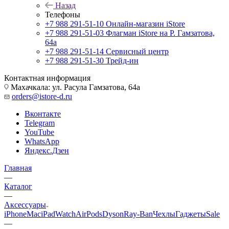
Назад
Телефоны
+7 988 291-51-10
Онлайн-магазин iStore
+7 988 291-51-03
Флагман iStore на Р. Гамзатова,
64а
+7 988 291-51-14
Сервисный центр
+7 988 291-51-30
Трейд-ин
Контактная информация
Махачкала: ул. Расула Гамзатова, 64а
orders@istore-d.ru
Вконтакте
Telegram
YouTube
WhatsApp
Яндекс.Дзен
Главная
—
Каталог
—
Аксессуары
iPhone
Mac
iPad
Watch
AirPods
Dyson
Ray-Ban
Чехлы
Гаджеты
Sale
—