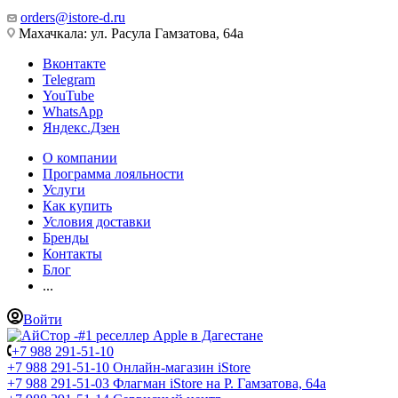
orders@istore-d.ru
Махачкала: ул. Расула Гамзатова, 64а
Вконтакте
Telegram
YouTube
WhatsApp
Яндекс.Дзен
О компании
Программа лояльности
Услуги
Как купить
Условия доставки
Бренды
Контакты
Блог
...
Войти
+7 988 291-51-10
+7 988 291-51-10
Онлайн-магазин iStore
+7 988 291-51-03
Флагман iStore на Р. Гамзатова, 64а