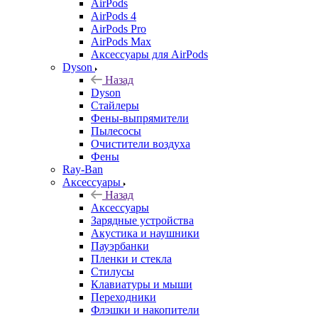
AirPods
AirPods 4
AirPods Pro
AirPods Max
Аксессуары для AirPods
Dyson
Назад
Dyson
Стайлеры
Фены-выпрямители
Пылесосы
Очистители воздуха
Фены
Ray-Ban
Аксессуары
Назад
Аксессуары
Зарядные устройства
Акустика и наушники
Пауэрбанки
Пленки и стекла
Стилусы
Клавиатуры и мыши
Переходники
Флэшки и накопители