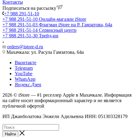
Контакты
Подписаться на рассылку
+7 988 291-51-10
+7 988 291-51-10
Онлайн-магазин iStore
+7 988 291-51-03
Флагман iStore на Р. Гамзатова, 64а
+7 988 291-51-14
Сервисный центр
+7 988 291-51-30
Трейд-ин
orders@istore-d.ru
Махачкала: ул. Расула Гамзатова, 64а
Вконтакте
Telegram
YouTube
WhatsApp
Яндекс.Дзен
2026 © iStore — #1 реселлер Apple в Махачкале. Информация
на сайте носит информационный характер и не является
публичной офертой
ИП Джанболатова Энжели Адильевна ИНН: 051303328179
Найти