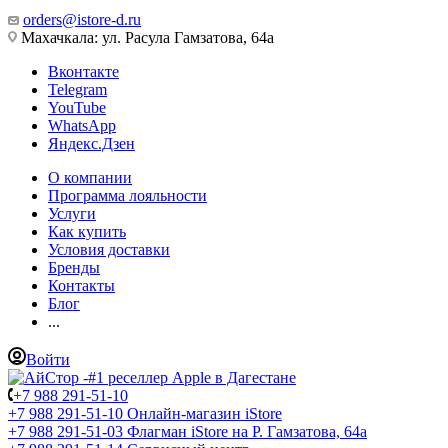
orders@istore-d.ru
Махачкала: ул. Расула Гамзатова, 64а
Вконтакте
Telegram
YouTube
WhatsApp
Яндекс.Дзен
О компании
Программа лояльности
Услуги
Как купить
Условия доставки
Бренды
Контакты
Блог
...
Войти
+7 988 291-51-10
+7 988 291-51-10
Онлайн-магазин iStore
+7 988 291-51-03
Флагман iStore на Р. Гамзатова, 64а