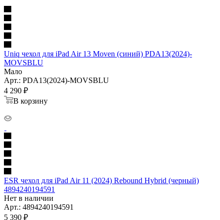
Uniq чехол для iPad Air 13 Moven (синий) PDA13(2024)-
MOVSBLU
Мало
Арт.: PDA13(2024)-MOVSBLU
4 290
₽
В корзину
ESR чехол для iPad Air 11 (2024) Rebound Hybrid (черный)
4894240194591
Нет в наличии
Арт.: 4894240194591
5 390
₽