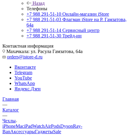
Назад
Телефоны
+7 988 291-51-10
Онлайн-магазин iStore
+7 988 291-51-03
Флагман iStore на Р. Гамзатова,
64а
+7 988 291-51-14
Сервисный центр
+7 988 291-51-30
Трейд-ин
Контактная информация
Махачкала: ул. Расула Гамзатова, 64а
orders@istore-d.ru
Вконтакте
Telegram
YouTube
WhatsApp
Яндекс.Дзен
Главная
—
Каталог
—
Чехлы
iPhone
Mac
iPad
Watch
AirPods
Dyson
Ray-
Ban
Аксессуары
Гаджеты
Sale