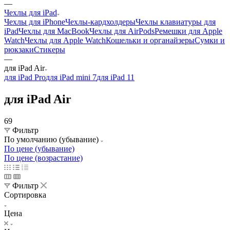
—
Чехлы для iPad
Чехлы для iPhone
Чехлы-кардхолдеры
Чехлы клавиатуры для
iPad
Чехлы для MacBook
Чехлы для AirPods
Ремешки для Apple
Watch
Чехлы для Apple Watch
Кошельки и органайзеры
Сумки и
рюкзаки
Стикеры
—
для iPad Air
для iPad Pro
для iPad mini 7
для iPad 11
для iPad Air
69
Фильтр
По умолчанию (убывание)
По цене (убывание)
По цене (возрастание)
Фильтр
Сортировка
Цена