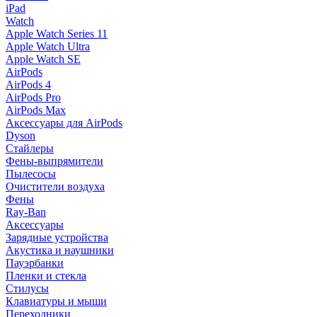
iPad
Watch
Apple Watch Series 11
Apple Watch Ultra
Apple Watch SE
AirPods
AirPods 4
AirPods Pro
AirPods Max
Аксессуары для AirPods
Dyson
Стайлеры
Фены-выпрямители
Пылесосы
Очистители воздуха
Фены
Ray-Ban
Аксессуары
Зарядные устройства
Акустика и наушники
Пауэрбанки
Пленки и стекла
Стилусы
Клавиатуры и мыши
Переходники