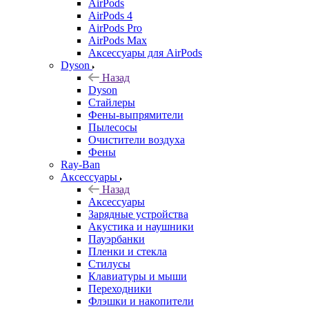
AirPods
AirPods 4
AirPods Pro
AirPods Max
Аксессуары для AirPods
Dyson
Назад
Dyson
Стайлеры
Фены-выпрямители
Пылесосы
Очистители воздуха
Фены
Ray-Ban
Аксессуары
Назад
Аксессуары
Зарядные устройства
Акустика и наушники
Пауэрбанки
Пленки и стекла
Стилусы
Клавиатуры и мыши
Переходники
Флэшки и накопители