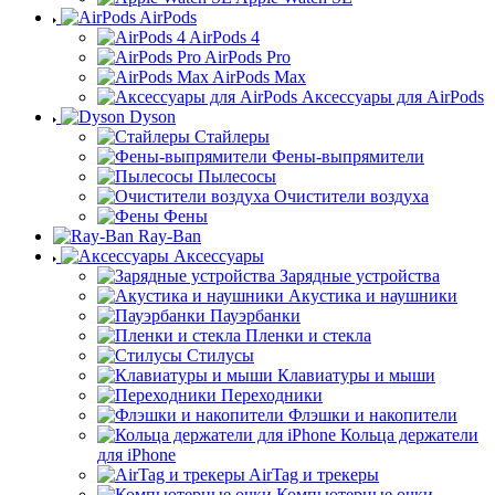
AirPods
AirPods 4
AirPods Pro
AirPods Max
Аксессуары для AirPods
Dyson
Стайлеры
Фены-выпрямители
Пылесосы
Очистители воздуха
Фены
Ray-Ban
Аксессуары
Зарядные устройства
Акустика и наушники
Пауэрбанки
Пленки и стекла
Стилусы
Клавиатуры и мыши
Переходники
Флэшки и накопители
Кольца держатели
для iPhone
AirTag и трекеры
Компьютерные очки