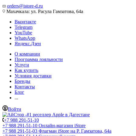
orders@istore-d.ru
Махачкала: ул. Расула Гамзатова, 64а
Вконтакте
Telegram
YouTube
WhatsApp
Яндекс.Дзен
О компании
Программа лояльности
Услуги
Как купить
Условия доставки
Бренды
Контакты
Блог
...
Войти
+7 988 291-51-10
+7 988 291-51-10
Онлайн-магазин iStore
+7 988 291-51-03
Флагман iStore на Р. Гамзатова, 64а