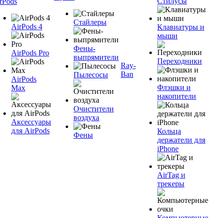
Стилусы
rPods
Стайлеры
AirPods 4
Клавиатуры и
мыши
Фены-
AirPods Pro
выпрямители
Переходники
Ray-
Ban
Пылесосы
AirPods
Флэшки и
Max
накопители
Очистители
воздуха
Аксессуары
для AirPods
Кольца
Фены
держатели для
iPhone
AirTag и
трекеры
Компьютерные