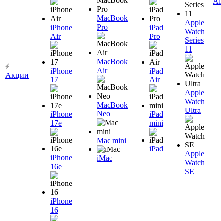
Ai
MacBook
Apple
Pro
iPhone
iPad
Watch
Air
Pro
Series
11
MacBook
Air
iPhone
iPad
Акции
17
Air
Apple
Watch
MacBook
Ultra
Neo
iPhone
iPad
17e
mini
Mac mini
iPad
Apple
iPhone
iMac
Watch
16e
SE
iPhone
16