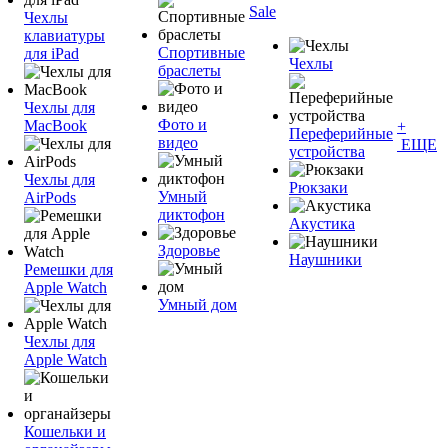
Sale
Чехлы
клавиатуры
Спортивные
для iPad
Чехлы
браслеты
Чехлы для
Фото и
MacBook
+
Переферийные
видео
ЕЩЕ
устройства
Чехлы для
Рюкзаки
Умный
AirPods
диктофон
Акустика
Здоровье
Наушники
Ремешки для
Apple Watch
Умный дом
Чехлы для
Apple Watch
Кошельки и