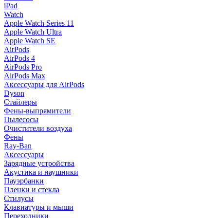
iPad
Watch
Apple Watch Series 11
Apple Watch Ultra
Apple Watch SE
AirPods
AirPods 4
AirPods Pro
AirPods Max
Аксессуары для AirPods
Dyson
Стайлеры
Фены-выпрямители
Пылесосы
Очистители воздуха
Фены
Ray-Ban
Аксессуары
Зарядные устройства
Акустика и наушники
Пауэрбанки
Пленки и стекла
Стилусы
Клавиатуры и мыши
Переходники