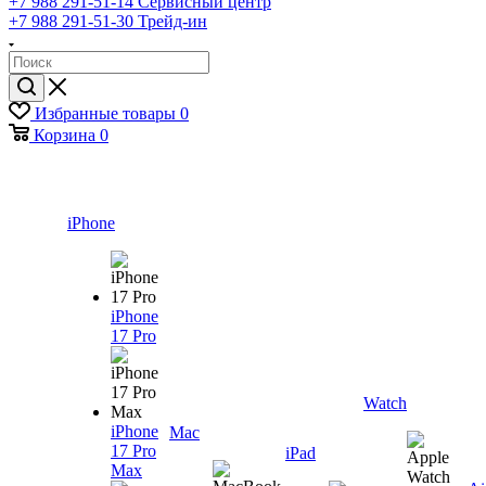
+7 988 291-51-14
Сервисный центр
+7 988 291-51-30
Трейд-ин
Избранные товары
0
Корзина
0
iPhone
iPhone
17 Pro
Watch
iPhone
Mac
17 Pro
iPad
Max