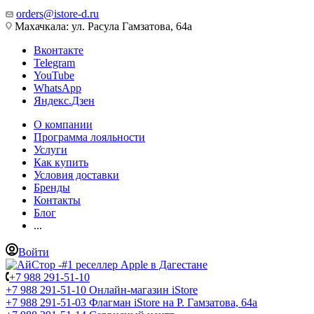
orders@istore-d.ru
Махачкала: ул. Расула Гамзатова, 64а
Вконтакте
Telegram
YouTube
WhatsApp
Яндекс.Дзен
О компании
Программа лояльности
Услуги
Как купить
Условия доставки
Бренды
Контакты
Блог
...
Войти
+7 988 291-51-10
+7 988 291-51-10
Онлайн-магазин iStore
+7 988 291-51-03
Флагман iStore на Р. Гамзатова, 64а