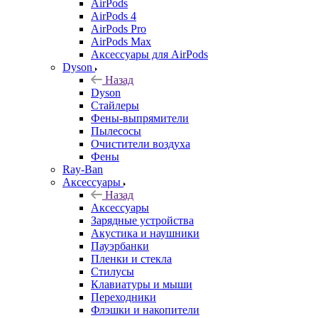
AirPods
AirPods 4
AirPods Pro
AirPods Max
Аксессуары для AirPods
Dyson
Назад
Dyson
Стайлеры
Фены-выпрямители
Пылесосы
Очистители воздуха
Фены
Ray-Ban
Аксессуары
Назад
Аксессуары
Зарядные устройства
Акустика и наушники
Пауэрбанки
Пленки и стекла
Стилусы
Клавиатуры и мыши
Переходники
Флэшки и накопители