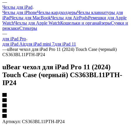
—
Чехлы для iPad
Чехлы для iPhone
Чехлы-кардхолдеры
Чехлы клавиатуры для
iPad
Чехлы для MacBook
Чехлы для AirPods
Ремешки для Apple
Watch
Чехлы для Apple Watch
Кошельки и органайзеры
Сумки и
рюкзаки
Стикеры
—
для iPad Pro
для iPad Air
для iPad mini 7
для iPad 11
—
uBear чехол для iPad Pro 11 (2024) Touch Case (черный)
CS363BL11PTH-IP24
uBear чехол для iPad Pro 11 (2024)
Touch Case (черный) CS363BL11PTH-
IP24
Артикул:
CS363BL11PTH-IP24