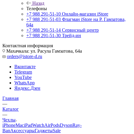
Назад
Телефоны
+7 988 291-51-10
Онлайн-магазин iStore
+7 988 291-51-03
Флагман iStore на Р. Гамзатова,
64а
+7 988 291-51-14
Сервисный центр
+7 988 291-51-30
Трейд-ин
Контактная информация
Махачкала: ул. Расула Гамзатова, 64а
orders@istore-d.ru
Вконтакте
Telegram
YouTube
WhatsApp
Яндекс.Дзен
Главная
—
Каталог
—
Чехлы
iPhone
Mac
iPad
Watch
AirPods
Dyson
Ray-
Ban
Аксессуары
Гаджеты
Sale