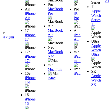
Ai
MacBook
Apple
Pro
iPhone
iPad
Watch
Air
Pro
Series
11
MacBook
Air
iPhone
iPad
Акции
17
Air
Apple
Watch
MacBook
Ultra
Neo
iPhone
iPad
17e
mini
Mac mini
iPad
Apple
iPhone
iMac
Watch
16e
SE
iPhone
16