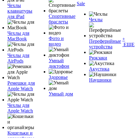
Sale
Чехлы
клавиатуры
Спортивные
для iPad
Чехлы
браслеты
Чехлы для
Фото и
MacBook
+
Переферийные
видео
ЕЩЕ
устройства
Чехлы для
Рюкзаки
Умный
AirPods
диктофон
Акустика
Здоровье
Наушники
Ремешки для
Apple Watch
Умный дом
Чехлы для
Apple Watch
Кошельки и