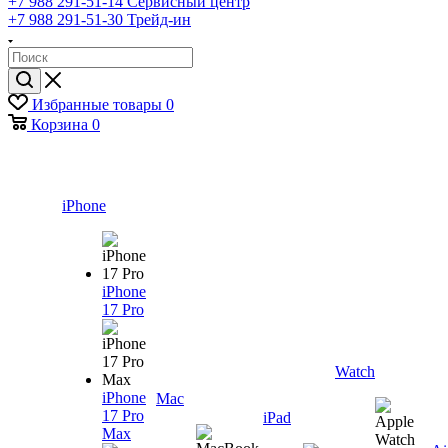
+7 988 291-51-14
Сервисный центр
+7 988 291-51-30
Трейд-ин
Избранные товары
0
Корзина
0
iPhone
iPhone
17 Pro
Watch
iPhone
Mac
17 Pro
iPad
Max