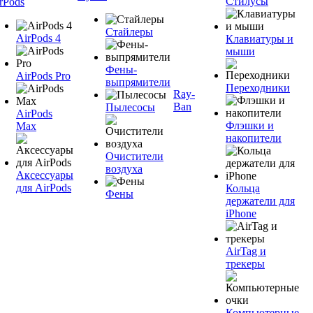
Стилусы
rPods
Стайлеры
AirPods 4
Клавиатуры и
мыши
Фены-
AirPods Pro
выпрямители
Переходники
Ray-
Ban
Пылесосы
AirPods
Флэшки и
Max
накопители
Очистители
воздуха
Аксессуары
для AirPods
Кольца
Фены
держатели для
iPhone
AirTag и
трекеры
Компьютерные