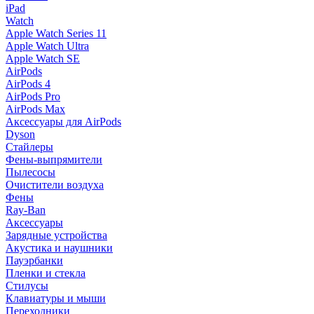
iPad
Watch
Apple Watch Series 11
Apple Watch Ultra
Apple Watch SE
AirPods
AirPods 4
AirPods Pro
AirPods Max
Аксессуары для AirPods
Dyson
Стайлеры
Фены-выпрямители
Пылесосы
Очистители воздуха
Фены
Ray-Ban
Аксессуары
Зарядные устройства
Акустика и наушники
Пауэрбанки
Пленки и стекла
Стилусы
Клавиатуры и мыши
Переходники