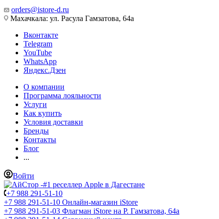
orders@istore-d.ru
Махачкала: ул. Расула Гамзатова, 64а
Вконтакте
Telegram
YouTube
WhatsApp
Яндекс.Дзен
О компании
Программа лояльности
Услуги
Как купить
Условия доставки
Бренды
Контакты
Блог
...
Войти
+7 988 291-51-10
+7 988 291-51-10
Онлайн-магазин iStore
+7 988 291-51-03
Флагман iStore на Р. Гамзатова, 64а