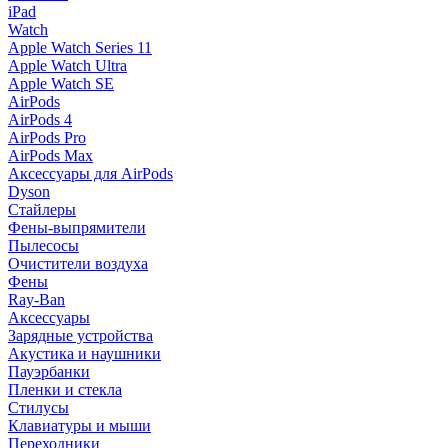
iPad
Watch
Apple Watch Series 11
Apple Watch Ultra
Apple Watch SE
AirPods
AirPods 4
AirPods Pro
AirPods Max
Аксессуары для AirPods
Dyson
Стайлеры
Фены-выпрямители
Пылесосы
Очистители воздуха
Фены
Ray-Ban
Аксессуары
Зарядные устройства
Акустика и наушники
Пауэрбанки
Пленки и стекла
Стилусы
Клавиатуры и мыши
Переходники