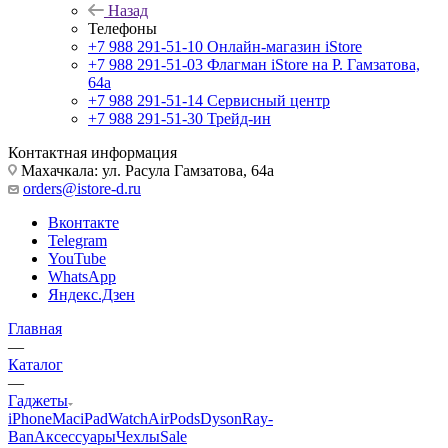
Назад
Телефоны
+7 988 291-51-10
Онлайн-магазин iStore
+7 988 291-51-03
Флагман iStore на Р. Гамзатова,
64а
+7 988 291-51-14
Сервисный центр
+7 988 291-51-30
Трейд-ин
Контактная информация
Махачкала: ул. Расула Гамзатова, 64а
orders@istore-d.ru
Вконтакте
Telegram
YouTube
WhatsApp
Яндекс.Дзен
Главная
—
Каталог
—
Гаджеты
iPhone
Mac
iPad
Watch
AirPods
Dyson
Ray-
Ban
Аксессуары
Чехлы
Sale