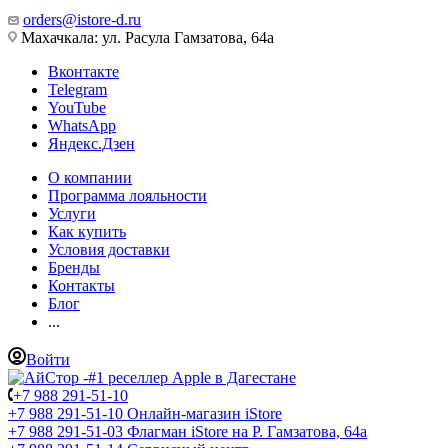
orders@istore-d.ru
Махачкала: ул. Расула Гамзатова, 64а
Вконтакте
Telegram
YouTube
WhatsApp
Яндекс.Дзен
О компании
Программа лояльности
Услуги
Как купить
Условия доставки
Бренды
Контакты
Блог
...
Войти
+7 988 291-51-10
+7 988 291-51-10
Онлайн-магазин iStore
+7 988 291-51-03
Флагман iStore на Р. Гамзатова, 64а