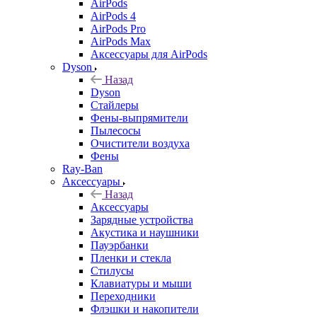
AirPods
AirPods 4
AirPods Pro
AirPods Max
Аксессуары для AirPods
Dyson
Назад
Dyson
Стайлеры
Фены-выпрямители
Пылесосы
Очистители воздуха
Фены
Ray-Ban
Аксессуары
Назад
Аксессуары
Зарядные устройства
Акустика и наушники
Пауэрбанки
Пленки и стекла
Стилусы
Клавиатуры и мыши
Переходники
Флэшки и накопители