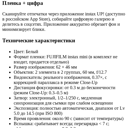
Пленка + цифра
Сканируйте отпечатки через приложение instax UP! (доступно
в российском App Store), собирайте цифровую галерею и
делитесь в соцсетях. Приложение аккуратно обрезает фон и
минимизирует блики.
Технические характеристики
Цвет: Белый
Формат пленки: FUJIFILM instax mini (в комплект не
входит, продается отдельно)
Размер изображения: 62 × 46 мм
Объектив: 2 элемента в 2 группах, 60 мм, f/12.7
Видоискатель: реального изображения, 0.37×, с
коррекцией параллакса в режиме Close‑Up
Дистанция фокусировки: от 0.3 м до бесконечности
(режим Close‑Up: 0.3–0.5 м)
Затвор: электронный, 1/2–1/250 с, медленная
синхронизация для съемки при слабом освещении
Экспозиция: полностью автоматическая, диапазон от Lv
5.0 до 14.5 (при ISO 800)
Время проявления: около 90 с (зависит от температуры)
Вспышка: срабатывает всегда; перезарядка < 7 с;