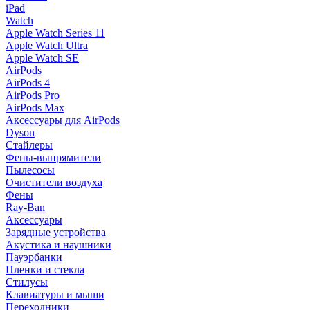
iPad
Watch
Apple Watch Series 11
Apple Watch Ultra
Apple Watch SE
AirPods
AirPods 4
AirPods Pro
AirPods Max
Аксессуары для AirPods
Dyson
Стайлеры
Фены-выпрямители
Пылесосы
Очистители воздуха
Фены
Ray-Ban
Аксессуары
Зарядные устройства
Акустика и наушники
Пауэрбанки
Пленки и стекла
Стилусы
Клавиатуры и мыши
Переходники