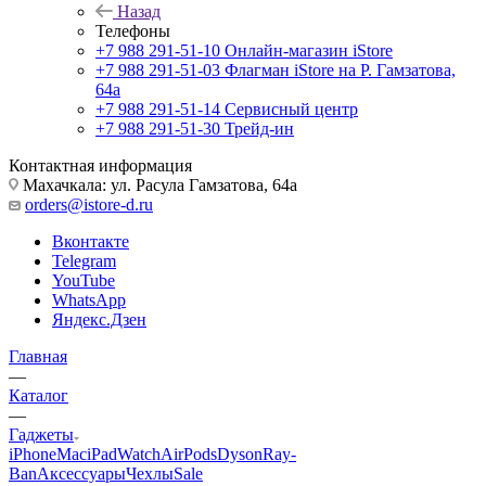
Назад
Телефоны
+7 988 291-51-10
Онлайн-магазин iStore
+7 988 291-51-03
Флагман iStore на Р. Гамзатова,
64а
+7 988 291-51-14
Сервисный центр
+7 988 291-51-30
Трейд-ин
Контактная информация
Махачкала: ул. Расула Гамзатова, 64а
orders@istore-d.ru
Вконтакте
Telegram
YouTube
WhatsApp
Яндекс.Дзен
Главная
—
Каталог
—
Гаджеты
iPhone
Mac
iPad
Watch
AirPods
Dyson
Ray-
Ban
Аксессуары
Чехлы
Sale