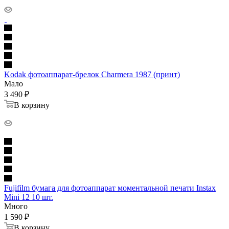
Kodak фотоаппарат-брелок Charmera 1987 (принт)
Мало
3 490
₽
В корзину
Fujifilm бумага для фотоаппарат моментальной печати Instax
Mini 12 10 шт.
Много
1 590
₽
В корзину