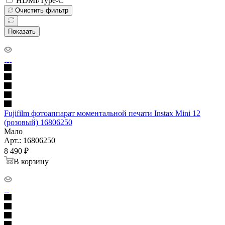
HDMI/Type-C
Очистить фильтр
Показать
Fujifilm фотоаппарат моментальной печати Instax Mini 12
(розовый) 16806250
Мало
Арт.: 16806250
8 490
₽
В корзину