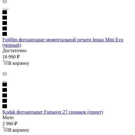
Fujifilm фотоаппарат моментальной печати Instax Mini Evo
(черный)
Достаточно
18 990
₽
В корзину
Kodak фотоаппарат Funsaver 27 снимков (принт)
Мало
2 990
₽
В корзину