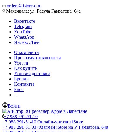
orders@istore-d.ru
Махачкала: ул. Расула Гамзатова, 64а
Вконтакте
Telegram
YouTube
WhatsApp
Яндекс.Дзен
О компании
Программа лояльности
Услуги
Как купить
Условия доставки
Бренды
Контакты
Блог
...
Войти
+7 988 291-51-10
+7 988 291-51-10
Онлайн-магазин iStore
+7 988 291-51-03
Флагман iStore на Р. Гамзатова, 64а