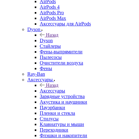
AirPods
AirPods 4
AirPods Pro
AirPods Max
Аксессуары для AirPods
Dyson
Назад
Dyson
Стайлеры
Фены-выпрямители
Пылесосы
Очистители воздуха
Фены
Ray-Ban
Аксессуары
Назад
Аксессуары
Зарядные устройства
Акустика и наушники
Пауэрбанки
Пленки и стекла
Стилусы
Клавиатуры и мыши
Переходники
Флэшки и накопители