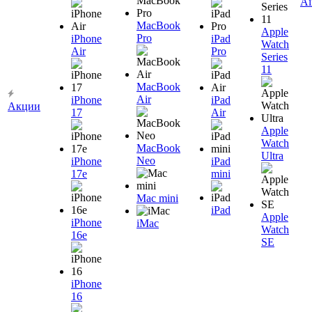
Ai
MacBook
Apple
Pro
iPhone
iPad
Watch
Air
Pro
Series
11
MacBook
Air
iPhone
iPad
Акции
17
Air
Apple
Watch
MacBook
Ultra
Neo
iPhone
iPad
17e
mini
Mac mini
iPad
Apple
iPhone
iMac
Watch
16e
SE
iPhone
16