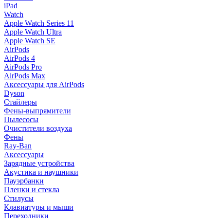
iPad
Watch
Apple Watch Series 11
Apple Watch Ultra
Apple Watch SE
AirPods
AirPods 4
AirPods Pro
AirPods Max
Аксессуары для AirPods
Dyson
Стайлеры
Фены-выпрямители
Пылесосы
Очистители воздуха
Фены
Ray-Ban
Аксессуары
Зарядные устройства
Акустика и наушники
Пауэрбанки
Пленки и стекла
Стилусы
Клавиатуры и мыши
Переходники