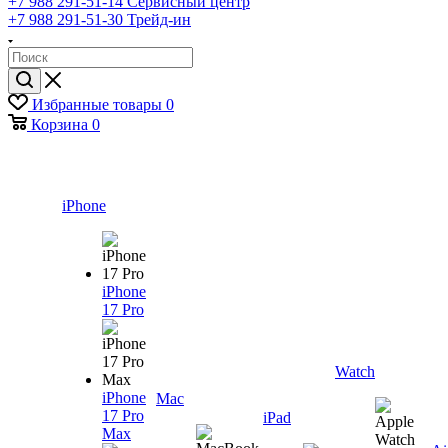
+7 988 291-51-14
Сервисный центр
+7 988 291-51-30
Трейд-ин
Избранные товары
0
Корзина
0
iPhone
iPhone
17 Pro
Watch
iPhone
Mac
17 Pro
iPad
Max