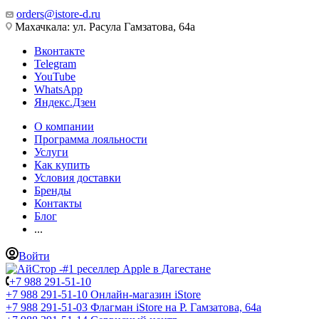
orders@istore-d.ru
Махачкала: ул. Расула Гамзатова, 64а
Вконтакте
Telegram
YouTube
WhatsApp
Яндекс.Дзен
О компании
Программа лояльности
Услуги
Как купить
Условия доставки
Бренды
Контакты
Блог
...
Войти
+7 988 291-51-10
+7 988 291-51-10
Онлайн-магазин iStore
+7 988 291-51-03
Флагман iStore на Р. Гамзатова, 64а