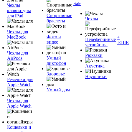
Sale
Чехлы
клавиатуры
Спортивные
для iPad
Чехлы
браслеты
Чехлы для
Фото и
MacBook
+
Переферийные
видео
ЕЩЕ
устройства
Чехлы для
Рюкзаки
Умный
AirPods
диктофон
Акустика
Здоровье
Наушники
Ремешки для
Apple Watch
Умный дом
Чехлы для
Apple Watch
Кошельки и