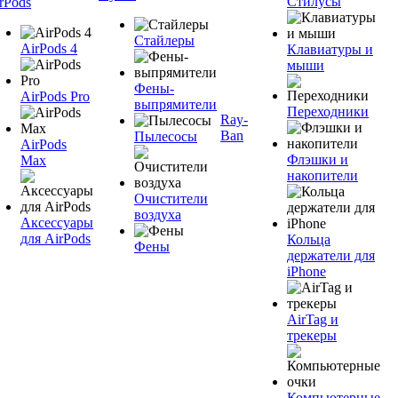
Стилусы
rPods
Стайлеры
AirPods 4
Клавиатуры и
мыши
Фены-
AirPods Pro
выпрямители
Переходники
Ray-
Ban
Пылесосы
AirPods
Флэшки и
Max
накопители
Очистители
воздуха
Аксессуары
для AirPods
Кольца
Фены
держатели для
iPhone
AirTag и
трекеры
Компьютерные