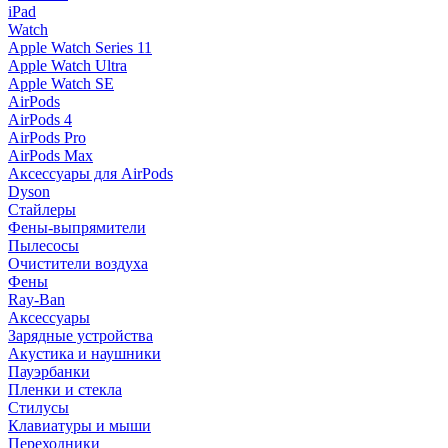
iPad
Watch
Apple Watch Series 11
Apple Watch Ultra
Apple Watch SE
AirPods
AirPods 4
AirPods Pro
AirPods Max
Аксессуары для AirPods
Dyson
Стайлеры
Фены-выпрямители
Пылесосы
Очистители воздуха
Фены
Ray-Ban
Аксессуары
Зарядные устройства
Акустика и наушники
Пауэрбанки
Пленки и стекла
Стилусы
Клавиатуры и мыши
Переходники