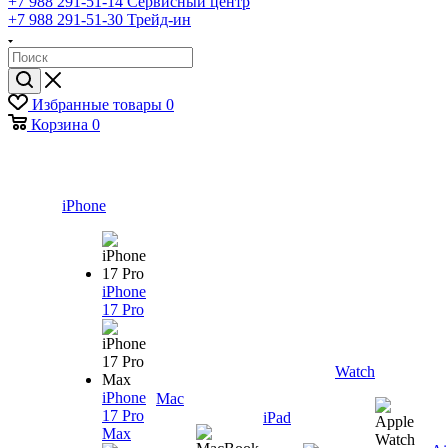
+7 988 291-51-14
Сервисный центр
+7 988 291-51-30
Трейд-ин
Избранные товары
0
Корзина
0
iPhone
iPhone
17 Pro
Watch
iPhone
Mac
17 Pro
iPad
Max