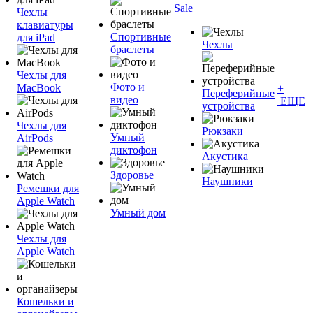
Sale
Чехлы
клавиатуры
Спортивные
для iPad
Чехлы
браслеты
Чехлы для
Фото и
MacBook
+
Переферийные
видео
ЕЩЕ
устройства
Чехлы для
Рюкзаки
Умный
AirPods
диктофон
Акустика
Здоровье
Наушники
Ремешки для
Apple Watch
Умный дом
Чехлы для
Apple Watch
Кошельки и