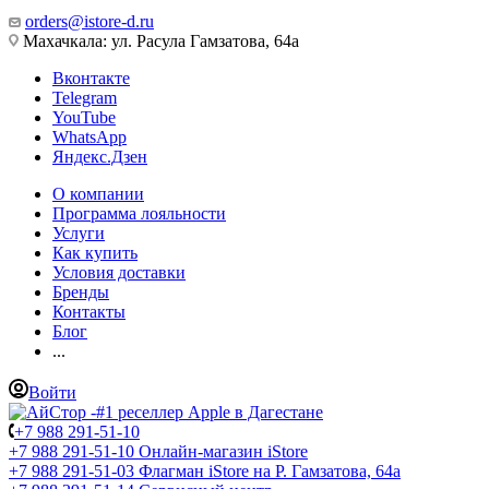
orders@istore-d.ru
Махачкала: ул. Расула Гамзатова, 64а
Вконтакте
Telegram
YouTube
WhatsApp
Яндекс.Дзен
О компании
Программа лояльности
Услуги
Как купить
Условия доставки
Бренды
Контакты
Блог
...
Войти
+7 988 291-51-10
+7 988 291-51-10
Онлайн-магазин iStore
+7 988 291-51-03
Флагман iStore на Р. Гамзатова, 64а