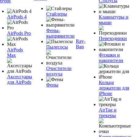
Стилусы
rPods
Стайлеры
AirPods 4
Клавиатуры и
мыши
Фены-
AirPods Pro
выпрямители
Переходники
Ray-
Ban
Пылесосы
AirPods
Флэшки и
Max
накопители
Очистители
воздуха
Аксессуары
для AirPods
Кольца
Фены
держатели для
iPhone
AirTag и
трекеры
Компьютерные