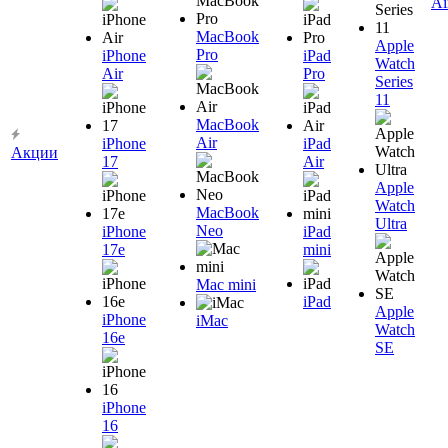
Ai
MacBook
Apple
Pro
iPhone
iPad
Watch
Air
Pro
Series
11
MacBook
Air
iPhone
iPad
Акции
17
Air
Apple
Watch
MacBook
Ultra
Neo
iPhone
iPad
17e
mini
Mac mini
iPad
Apple
iPhone
iMac
Watch
16e
SE
iPhone
16