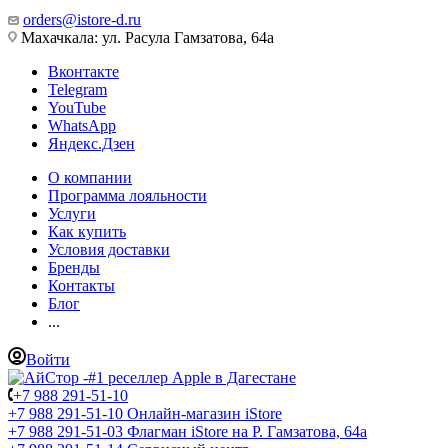
orders@istore-d.ru
Махачкала: ул. Расула Гамзатова, 64а
Вконтакте
Telegram
YouTube
WhatsApp
Яндекс.Дзен
О компании
Программа лояльности
Услуги
Как купить
Условия доставки
Бренды
Контакты
Блог
...
Войти
+7 988 291-51-10
+7 988 291-51-10
Онлайн-магазин iStore
+7 988 291-51-03
Флагман iStore на Р. Гамзатова, 64а