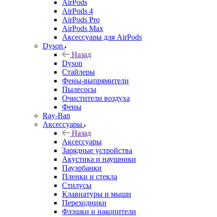
AirPods
AirPods 4
AirPods Pro
AirPods Max
Аксессуары для AirPods
Dyson
Назад
Dyson
Стайлеры
Фены-выпрямители
Пылесосы
Очистители воздуха
Фены
Ray-Ban
Аксессуары
Назад
Аксессуары
Зарядные устройства
Акустика и наушники
Пауэрбанки
Пленки и стекла
Стилусы
Клавиатуры и мыши
Переходники
Флэшки и накопители