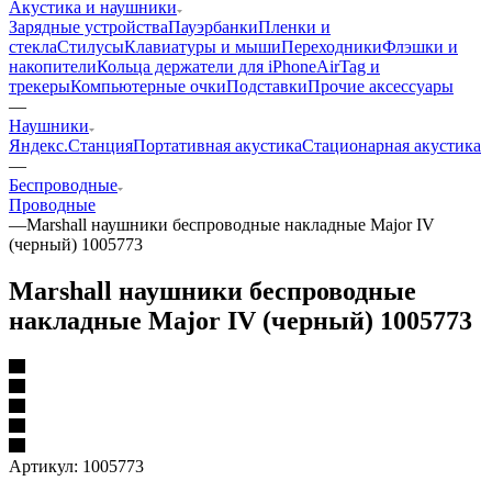
Акустика и наушники
Зарядные устройства
Пауэрбанки
Пленки и
стекла
Стилусы
Клавиатуры и мыши
Переходники
Флэшки и
накопители
Кольца держатели для iPhone
AirTag и
трекеры
Компьютерные очки
Подставки
Прочие аксессуары
—
Наушники
Яндекс.Станция
Портативная акустика
Стационарная акустика
—
Беспроводные
Проводные
—
Marshall наушники беспроводные накладные Major IV
(черный) 1005773
Marshall наушники беспроводные
накладные Major IV (черный) 1005773
Артикул:
1005773