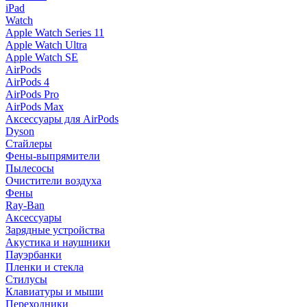
iPad
Watch
Apple Watch Series 11
Apple Watch Ultra
Apple Watch SE
AirPods
AirPods 4
AirPods Pro
AirPods Max
Аксессуары для AirPods
Dyson
Стайлеры
Фены-выпрямители
Пылесосы
Очистители воздуха
Фены
Ray-Ban
Аксессуары
Зарядные устройства
Акустика и наушники
Пауэрбанки
Пленки и стекла
Стилусы
Клавиатуры и мыши
Переходники