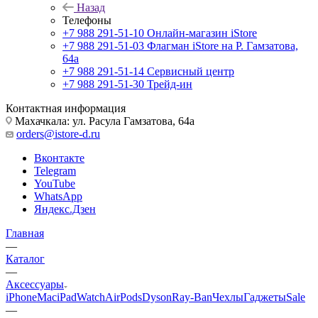
Назад
Телефоны
+7 988 291-51-10
Онлайн-магазин iStore
+7 988 291-51-03
Флагман iStore на Р. Гамзатова,
64а
+7 988 291-51-14
Сервисный центр
+7 988 291-51-30
Трейд-ин
Контактная информация
Махачкала: ул. Расула Гамзатова, 64а
orders@istore-d.ru
Вконтакте
Telegram
YouTube
WhatsApp
Яндекс.Дзен
Главная
—
Каталог
—
Аксессуары
iPhone
Mac
iPad
Watch
AirPods
Dyson
Ray-Ban
Чехлы
Гаджеты
Sale
—