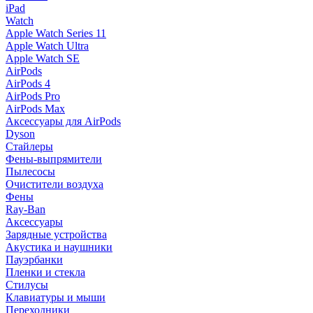
iPad
Watch
Apple Watch Series 11
Apple Watch Ultra
Apple Watch SE
AirPods
AirPods 4
AirPods Pro
AirPods Max
Аксессуары для AirPods
Dyson
Стайлеры
Фены-выпрямители
Пылесосы
Очистители воздуха
Фены
Ray-Ban
Аксессуары
Зарядные устройства
Акустика и наушники
Пауэрбанки
Пленки и стекла
Стилусы
Клавиатуры и мыши
Переходники