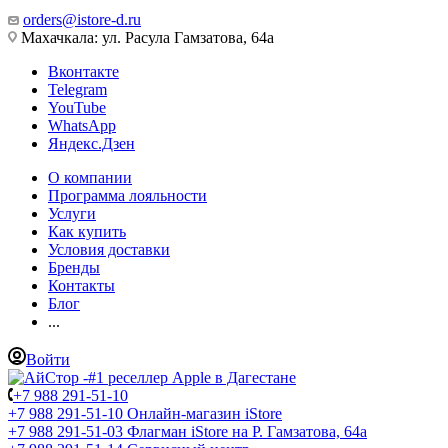
orders@istore-d.ru
Махачкала: ул. Расула Гамзатова, 64а
Вконтакте
Telegram
YouTube
WhatsApp
Яндекс.Дзен
О компании
Программа лояльности
Услуги
Как купить
Условия доставки
Бренды
Контакты
Блог
...
Войти
+7 988 291-51-10
+7 988 291-51-10
Онлайн-магазин iStore
+7 988 291-51-03
Флагман iStore на Р. Гамзатова, 64а