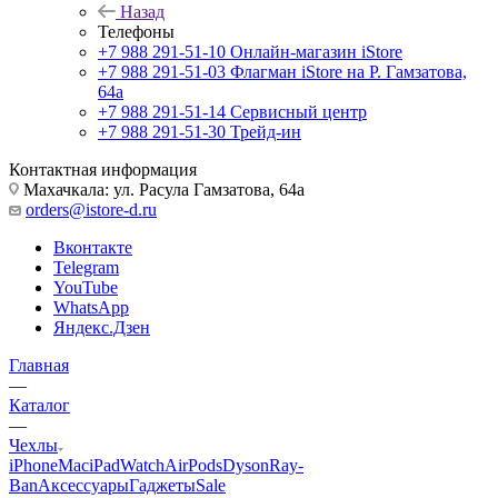
Назад
Телефоны
+7 988 291-51-10
Онлайн-магазин iStore
+7 988 291-51-03
Флагман iStore на Р. Гамзатова,
64а
+7 988 291-51-14
Сервисный центр
+7 988 291-51-30
Трейд-ин
Контактная информация
Махачкала: ул. Расула Гамзатова, 64а
orders@istore-d.ru
Вконтакте
Telegram
YouTube
WhatsApp
Яндекс.Дзен
Главная
—
Каталог
—
Чехлы
iPhone
Mac
iPad
Watch
AirPods
Dyson
Ray-
Ban
Аксессуары
Гаджеты
Sale