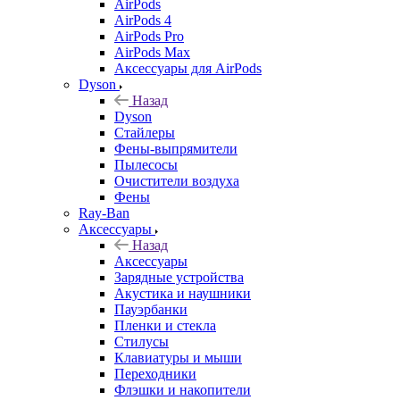
AirPods
AirPods 4
AirPods Pro
AirPods Max
Аксессуары для AirPods
Dyson
Назад
Dyson
Стайлеры
Фены-выпрямители
Пылесосы
Очистители воздуха
Фены
Ray-Ban
Аксессуары
Назад
Аксессуары
Зарядные устройства
Акустика и наушники
Пауэрбанки
Пленки и стекла
Стилусы
Клавиатуры и мыши
Переходники
Флэшки и накопители