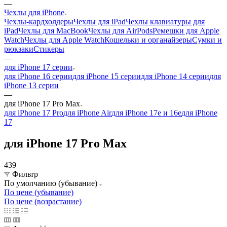
—
Чехлы для iPhone
Чехлы-кардхолдеры
Чехлы для iPad
Чехлы клавиатуры для
iPad
Чехлы для MacBook
Чехлы для AirPods
Ремешки для Apple
Watch
Чехлы для Apple Watch
Кошельки и органайзеры
Сумки и
рюкзаки
Стикеры
—
для iPhone 17 серии
для iPhone 16 серии
для iPhone 15 серии
для iPhone 14 серии
для
iPhone 13 серии
—
для iPhone 17 Pro Max
для iPhone 17 Pro
для iPhone Air
для iPhone 17e и 16e
для iPhone
17
для iPhone 17 Pro Max
439
Фильтр
По умолчанию (убывание)
По цене (убывание)
По цене (возрастание)