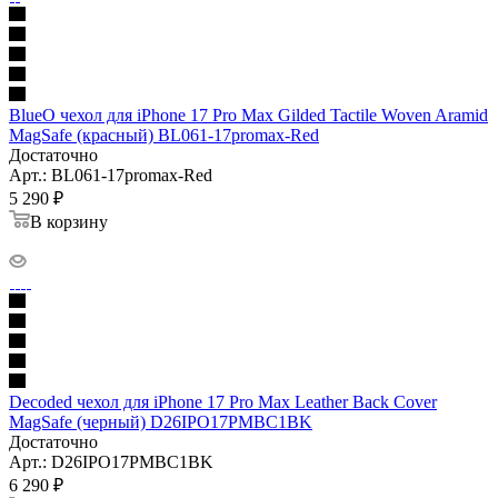
BlueO чехол для iPhone 17 Pro Max Gilded Tactile Woven Aramid
MagSafe (красный) BL061-17promax-Red
Достаточно
Арт.: BL061-17promax-Red
5 290
₽
В корзину
Decoded чехол для iPhone 17 Pro Max Leather Back Cover
MagSafe (черный) D26IPO17PMBC1BK
Достаточно
Арт.: D26IPO17PMBC1BK
6 290
₽