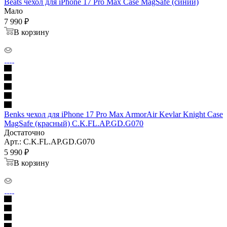
Beats чехол для iPhone 17 Pro Max Case MagSafe (синий)
Мало
7 990
₽
В корзину
Benks чехол для iPhone 17 Pro Max ArmorAir Kevlar Knight Case
MagSafe (красный) C.K.FL.AP.GD.G070
Достаточно
Арт.: C.K.FL.AP.GD.G070
5 990
₽
В корзину