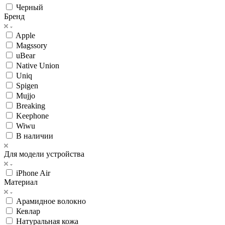
Черный
Бренд
Apple
Magssory
uBear
Native Union
Uniq
Spigen
Mujjo
Breaking
Keephone
Wiwu
В наличии
Для модели устройства
iPhone Air
Материал
Арамидное волокно
Кевлар
Натуральная кожа