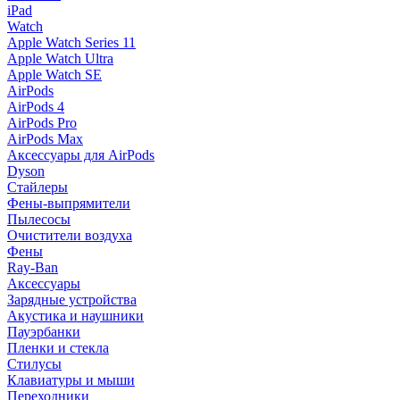
iPad
Watch
Apple Watch Series 11
Apple Watch Ultra
Apple Watch SE
AirPods
AirPods 4
AirPods Pro
AirPods Max
Аксессуары для AirPods
Dyson
Стайлеры
Фены-выпрямители
Пылесосы
Очистители воздуха
Фены
Ray-Ban
Аксессуары
Зарядные устройства
Акустика и наушники
Пауэрбанки
Пленки и стекла
Стилусы
Клавиатуры и мыши
Переходники