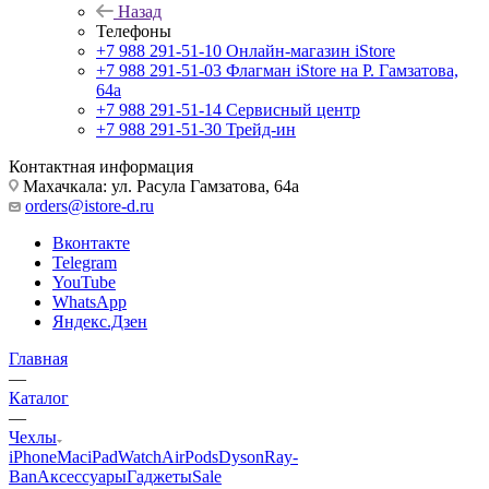
Назад
Телефоны
+7 988 291-51-10
Онлайн-магазин iStore
+7 988 291-51-03
Флагман iStore на Р. Гамзатова,
64а
+7 988 291-51-14
Сервисный центр
+7 988 291-51-30
Трейд-ин
Контактная информация
Махачкала: ул. Расула Гамзатова, 64а
orders@istore-d.ru
Вконтакте
Telegram
YouTube
WhatsApp
Яндекс.Дзен
Главная
—
Каталог
—
Чехлы
iPhone
Mac
iPad
Watch
AirPods
Dyson
Ray-
Ban
Аксессуары
Гаджеты
Sale