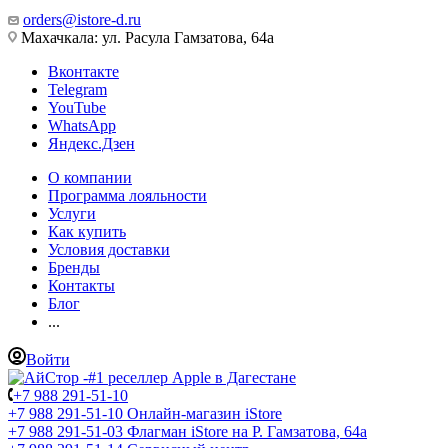
orders@istore-d.ru
Махачкала: ул. Расула Гамзатова, 64а
Вконтакте
Telegram
YouTube
WhatsApp
Яндекс.Дзен
О компании
Программа лояльности
Услуги
Как купить
Условия доставки
Бренды
Контакты
Блог
...
Войти
+7 988 291-51-10
+7 988 291-51-10
Онлайн-магазин iStore
+7 988 291-51-03
Флагман iStore на Р. Гамзатова, 64а