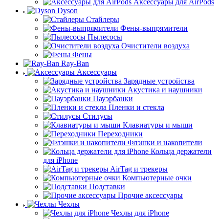
Аксессуары для AirPods
Dyson
Стайлеры
Фены-выпрямители
Пылесосы
Очистители воздуха
Фены
Ray-Ban
Аксессуары
Зарядные устройства
Акустика и наушники
Пауэрбанки
Пленки и стекла
Стилусы
Клавиатуры и мыши
Переходники
Флэшки и накопители
Кольца держатели
для iPhone
AirTag и трекеры
Компьютерные очки
Подставки
Прочие аксессуары
Чехлы
Чехлы для iPhone