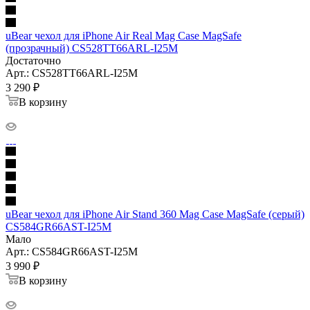
uBear чехол для iPhone Air Real Mag Case MagSafe
(прозрачный) CS528TT66ARL-I25M
Достаточно
Арт.: CS528TT66ARL-I25M
3 290
₽
В корзину
uBear чехол для iPhone Air Stand 360 Mag Case MagSafe (серый)
CS584GR66AST-I25M
Мало
Арт.: CS584GR66AST-I25M
3 990
₽
В корзину