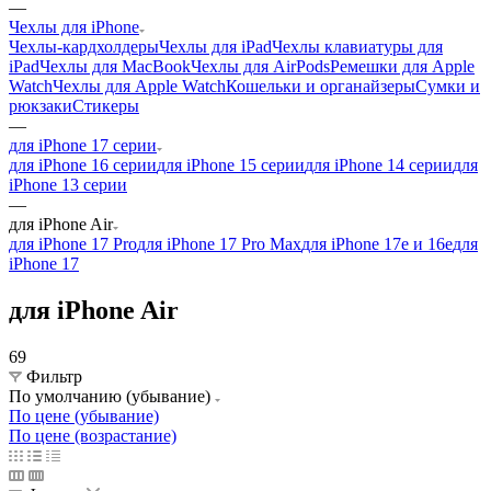
—
Чехлы для iPhone
Чехлы-кардхолдеры
Чехлы для iPad
Чехлы клавиатуры для
iPad
Чехлы для MacBook
Чехлы для AirPods
Ремешки для Apple
Watch
Чехлы для Apple Watch
Кошельки и органайзеры
Сумки и
рюкзаки
Стикеры
—
для iPhone 17 серии
для iPhone 16 серии
для iPhone 15 серии
для iPhone 14 серии
для
iPhone 13 серии
—
для iPhone Air
для iPhone 17 Pro
для iPhone 17 Pro Max
для iPhone 17e и 16e
для
iPhone 17
для iPhone Air
69
Фильтр
По умолчанию (убывание)
По цене (убывание)
По цене (возрастание)