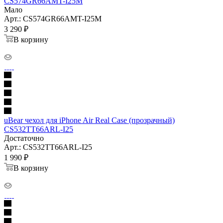
CS574GR66AMT-I25M
Мало
Арт.: CS574GR66AMT-I25M
3 290
₽
В корзину
uBear чехол для iPhone Air Real Case (прозрачный)
CS532TT66ARL-I25
Достаточно
Арт.: CS532TT66ARL-I25
1 990
₽
В корзину