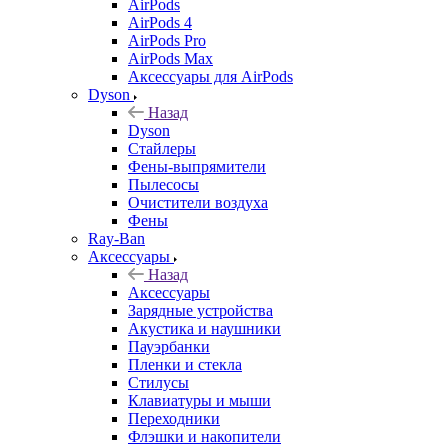
AirPods
AirPods 4
AirPods Pro
AirPods Max
Аксессуары для AirPods
Dyson
Назад
Dyson
Стайлеры
Фены-выпрямители
Пылесосы
Очистители воздуха
Фены
Ray-Ban
Аксессуары
Назад
Аксессуары
Зарядные устройства
Акустика и наушники
Пауэрбанки
Пленки и стекла
Стилусы
Клавиатуры и мыши
Переходники
Флэшки и накопители