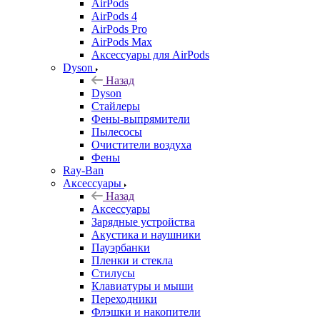
AirPods
AirPods 4
AirPods Pro
AirPods Max
Аксессуары для AirPods
Dyson
Назад
Dyson
Стайлеры
Фены-выпрямители
Пылесосы
Очистители воздуха
Фены
Ray-Ban
Аксессуары
Назад
Аксессуары
Зарядные устройства
Акустика и наушники
Пауэрбанки
Пленки и стекла
Стилусы
Клавиатуры и мыши
Переходники
Флэшки и накопители