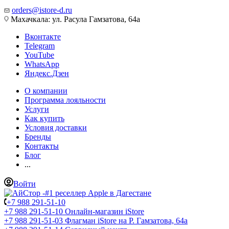
orders@istore-d.ru
Махачкала: ул. Расула Гамзатова, 64а
Вконтакте
Telegram
YouTube
WhatsApp
Яндекс.Дзен
О компании
Программа лояльности
Услуги
Как купить
Условия доставки
Бренды
Контакты
Блог
...
Войти
+7 988 291-51-10
+7 988 291-51-10
Онлайн-магазин iStore
+7 988 291-51-03
Флагман iStore на Р. Гамзатова, 64а