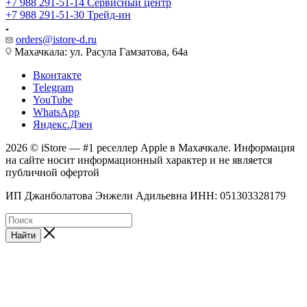
+7 988 291-51-14
Сервисный центр
+7 988 291-51-30
Трейд-ин
orders@istore-d.ru
Махачкала: ул. Расула Гамзатова, 64а
Вконтакте
Telegram
YouTube
WhatsApp
Яндекс.Дзен
2026 © iStore — #1 реселлер Apple в Махачкале. Информация
на сайте носит информационный характер и не является
публичной офертой
ИП Джанболатова Энжели Адильевна ИНН: 051303328179
Найти