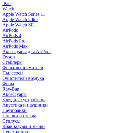
iPad
Watch
Apple Watch Series 11
Apple Watch Ultra
Apple Watch SE
AirPods
AirPods 4
AirPods Pro
AirPods Max
Аксессуары для AirPods
Dyson
Стайлеры
Фены-выпрямители
Пылесосы
Очистители воздуха
Фены
Ray-Ban
Аксессуары
Зарядные устройства
Акустика и наушники
Пауэрбанки
Пленки и стекла
Стилусы
Клавиатуры и мыши
Переходники