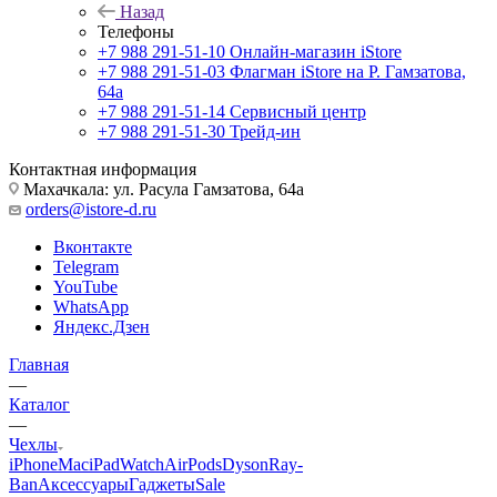
Назад
Телефоны
+7 988 291-51-10
Онлайн-магазин iStore
+7 988 291-51-03
Флагман iStore на Р. Гамзатова,
64а
+7 988 291-51-14
Сервисный центр
+7 988 291-51-30
Трейд-ин
Контактная информация
Махачкала: ул. Расула Гамзатова, 64а
orders@istore-d.ru
Вконтакте
Telegram
YouTube
WhatsApp
Яндекс.Дзен
Главная
—
Каталог
—
Чехлы
iPhone
Mac
iPad
Watch
AirPods
Dyson
Ray-
Ban
Аксессуары
Гаджеты
Sale