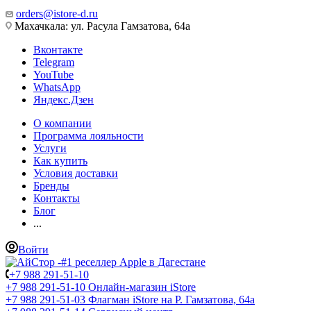
orders@istore-d.ru
Махачкала: ул. Расула Гамзатова, 64а
Вконтакте
Telegram
YouTube
WhatsApp
Яндекс.Дзен
О компании
Программа лояльности
Услуги
Как купить
Условия доставки
Бренды
Контакты
Блог
...
Войти
+7 988 291-51-10
+7 988 291-51-10
Онлайн-магазин iStore
+7 988 291-51-03
Флагман iStore на Р. Гамзатова, 64а