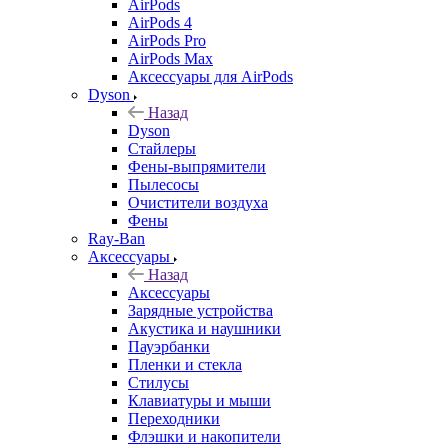
AirPods
AirPods 4
AirPods Pro
AirPods Max
Аксессуары для AirPods
Dyson
Назад
Dyson
Стайлеры
Фены-выпрямители
Пылесосы
Очистители воздуха
Фены
Ray-Ban
Аксессуары
Назад
Аксессуары
Зарядные устройства
Акустика и наушники
Пауэрбанки
Пленки и стекла
Стилусы
Клавиатуры и мыши
Переходники
Флэшки и накопители