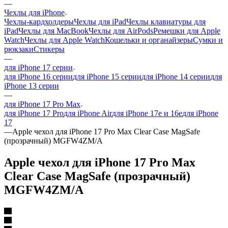
—
Чехлы для iPhone
Чехлы-кардхолдеры
Чехлы для iPad
Чехлы клавиатуры для
iPad
Чехлы для MacBook
Чехлы для AirPods
Ремешки для Apple
Watch
Чехлы для Apple Watch
Кошельки и органайзеры
Сумки и
рюкзаки
Стикеры
—
для iPhone 17 серии
для iPhone 16 серии
для iPhone 15 серии
для iPhone 14 серии
для
iPhone 13 серии
—
для iPhone 17 Pro Max
для iPhone 17 Pro
для iPhone Air
для iPhone 17e и 16e
для iPhone
17
—
Apple чехол для iPhone 17 Pro Max Clear Case MagSafe
(прозрачный) MGFW4ZM/A
Apple чехол для iPhone 17 Pro Max
Clear Case MagSafe (прозрачный)
MGFW4ZM/A