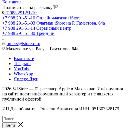
Контакты
Подписаться на рассылку
+7 988 291-51-10
+7 988 291-51-10
Онлайн-магазин iStore
+7 988 291-51-03
Флагман iStore на Р. Гамзатова, 64а
+7 988 291-51-14
Сервисный центр
+7 988 291-51-30
Трейд-ин
orders@istore-d.ru
Махачкала: ул. Расула Гамзатова, 64а
Вконтакте
Telegram
YouTube
WhatsApp
Яндекс.Дзен
2026 © iStore — #1 реселлер Apple в Махачкале. Информация
на сайте носит информационный характер и не является
публичной офертой
ИП Джанболатова Энжели Адильевна ИНН: 051303328179
Найти