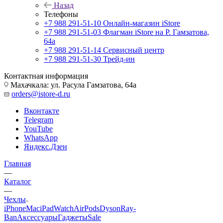
Назад
Телефоны
+7 988 291-51-10
Онлайн-магазин iStore
+7 988 291-51-03
Флагман iStore на Р. Гамзатова,
64а
+7 988 291-51-14
Сервисный центр
+7 988 291-51-30
Трейд-ин
Контактная информация
Махачкала: ул. Расула Гамзатова, 64а
orders@istore-d.ru
Вконтакте
Telegram
YouTube
WhatsApp
Яндекс.Дзен
Главная
—
Каталог
—
Чехлы
iPhone
Mac
iPad
Watch
AirPods
Dyson
Ray-
Ban
Аксессуары
Гаджеты
Sale