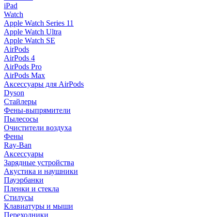
iPad
Watch
Apple Watch Series 11
Apple Watch Ultra
Apple Watch SE
AirPods
AirPods 4
AirPods Pro
AirPods Max
Аксессуары для AirPods
Dyson
Стайлеры
Фены-выпрямители
Пылесосы
Очистители воздуха
Фены
Ray-Ban
Аксессуары
Зарядные устройства
Акустика и наушники
Пауэрбанки
Пленки и стекла
Стилусы
Клавиатуры и мыши
Переходники