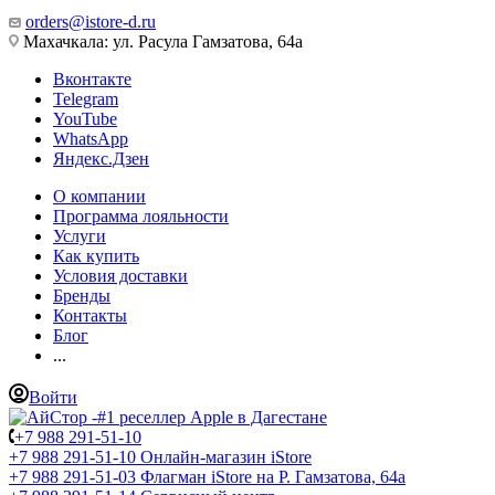
orders@istore-d.ru
Махачкала: ул. Расула Гамзатова, 64а
Вконтакте
Telegram
YouTube
WhatsApp
Яндекс.Дзен
О компании
Программа лояльности
Услуги
Как купить
Условия доставки
Бренды
Контакты
Блог
...
Войти
+7 988 291-51-10
+7 988 291-51-10
Онлайн-магазин iStore
+7 988 291-51-03
Флагман iStore на Р. Гамзатова, 64а