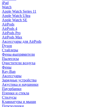
iPad
Watch
Apple Watch Series 11
Apple Watch Ultra
Apple Watch SE
AirPods
AirPods 4
AirPods Pro
AirPods Max
Аксессуары для AirPods
Dyson
Стайлеры
Фены-выпрямители
Пылесосы
Очистители воздуха
Фены
Ray-Ban
Аксессуары
Зарядные устройства
Акустика и наушники
Пауэрбанки
Пленки и стекла
Стилусы
Клавиатуры и мыши
Переходники