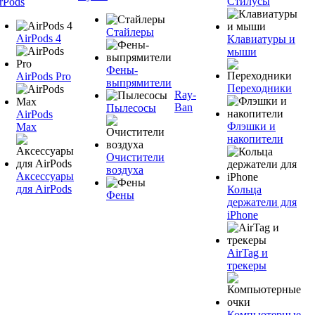
Стилусы
rPods
Стайлеры
AirPods 4
Клавиатуры и
мыши
Фены-
AirPods Pro
выпрямители
Переходники
Ray-
Ban
Пылесосы
AirPods
Флэшки и
Max
накопители
Очистители
воздуха
Аксессуары
для AirPods
Кольца
Фены
держатели для
iPhone
AirTag и
трекеры
Компьютерные