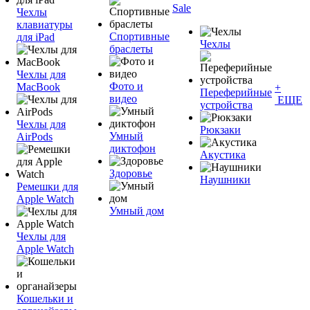
Sale
Чехлы
клавиатуры
Спортивные
для iPad
Чехлы
браслеты
Чехлы для
Фото и
MacBook
+
Переферийные
видео
ЕЩЕ
устройства
Чехлы для
Рюкзаки
Умный
AirPods
диктофон
Акустика
Здоровье
Наушники
Ремешки для
Apple Watch
Умный дом
Чехлы для
Apple Watch
Кошельки и