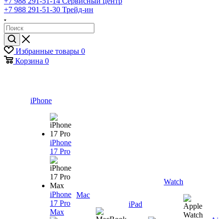
+7 988 291-51-14
Сервисный центр
+7 988 291-51-30
Трейд-ин
Избранные товары
0
Корзина
0
iPhone
iPhone
17 Pro
Watch
iPhone
Mac
17 Pro
iPad
Max