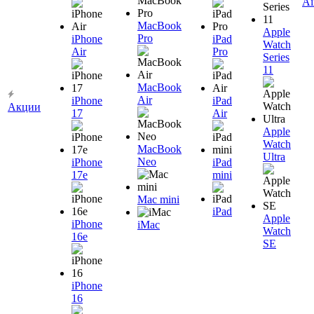
Ai
MacBook
Apple
Pro
iPhone
iPad
Watch
Air
Pro
Series
11
MacBook
Air
iPhone
iPad
Акции
17
Air
Apple
Watch
MacBook
Ultra
Neo
iPhone
iPad
17e
mini
Mac mini
iPad
Apple
iPhone
iMac
Watch
16e
SE
iPhone
16