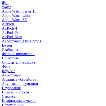
iPad
Watch
Apple Watch Series 11
Apple Watch Ultra
Apple Watch SE
AirPods
AirPods 4
AirPods Pro
AirPods Max
Аксессуары для AirPods
Dyson
Стайлеры
Фены-выпрямители
Пылесосы
Очистители воздуха
Фены
Ray-Ban
Аксессуары
Зарядные устройства
Акустика и наушники
Пауэрбанки
Пленки и стекла
Стилусы
Клавиатуры и мыши
Переходники