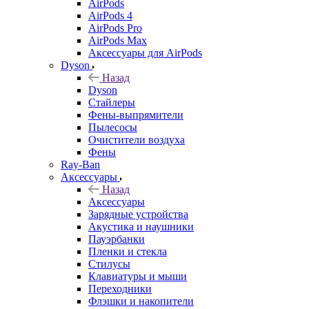
AirPods
AirPods 4
AirPods Pro
AirPods Max
Аксессуары для AirPods
Dyson
Назад
Dyson
Стайлеры
Фены-выпрямители
Пылесосы
Очистители воздуха
Фены
Ray-Ban
Аксессуары
Назад
Аксессуары
Зарядные устройства
Акустика и наушники
Пауэрбанки
Пленки и стекла
Стилусы
Клавиатуры и мыши
Переходники
Флэшки и накопители