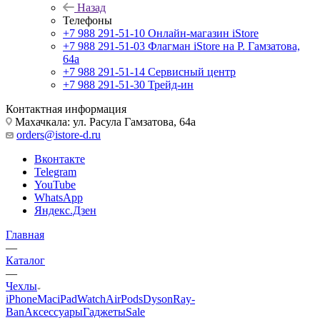
Назад
Телефоны
+7 988 291-51-10
Онлайн-магазин iStore
+7 988 291-51-03
Флагман iStore на Р. Гамзатова,
64а
+7 988 291-51-14
Сервисный центр
+7 988 291-51-30
Трейд-ин
Контактная информация
Махачкала: ул. Расула Гамзатова, 64а
orders@istore-d.ru
Вконтакте
Telegram
YouTube
WhatsApp
Яндекс.Дзен
Главная
—
Каталог
—
Чехлы
iPhone
Mac
iPad
Watch
AirPods
Dyson
Ray-
Ban
Аксессуары
Гаджеты
Sale