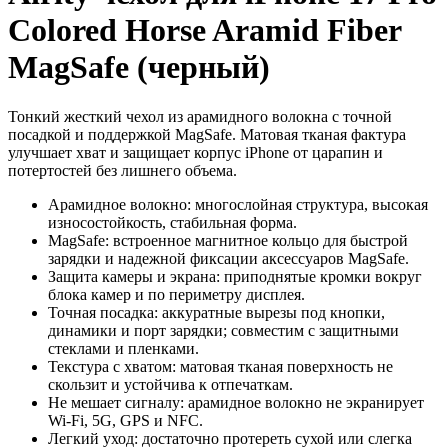
Colored Horse Aramid Fiber
MagSafe (черный)
Тонкий жесткий чехол из арамидного волокна с точной
посадкой и поддержкой MagSafe. Матовая тканая фактура
улучшает хват и защищает корпус iPhone от царапин и
потертостей без лишнего объема.
Арамидное волокно: многослойная структура, высокая
износостойкость, стабильная форма.
MagSafe: встроенное магнитное кольцо для быстрой
зарядки и надежной фиксации аксессуаров MagSafe.
Защита камеры и экрана: приподнятые кромки вокруг
блока камер и по периметру дисплея.
Точная посадка: аккуратные вырезы под кнопки,
динамики и порт зарядки; совместим с защитными
стеклами и пленками.
Текстура с хватом: матовая тканая поверхность не
скользит и устойчива к отпечаткам.
Не мешает сигналу: арамидное волокно не экранирует
Wi‑Fi, 5G, GPS и NFC.
Легкий уход: достаточно протереть сухой или слегка