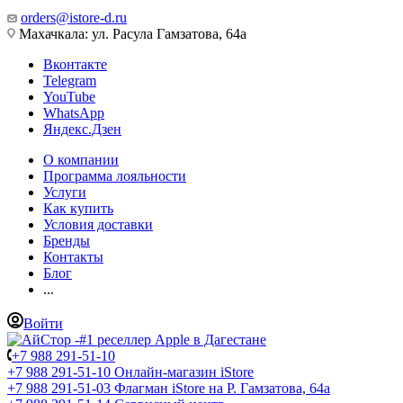
orders@istore-d.ru
Махачкала: ул. Расула Гамзатова, 64а
Вконтакте
Telegram
YouTube
WhatsApp
Яндекс.Дзен
О компании
Программа лояльности
Услуги
Как купить
Условия доставки
Бренды
Контакты
Блог
...
Войти
+7 988 291-51-10
+7 988 291-51-10
Онлайн-магазин iStore
+7 988 291-51-03
Флагман iStore на Р. Гамзатова, 64а