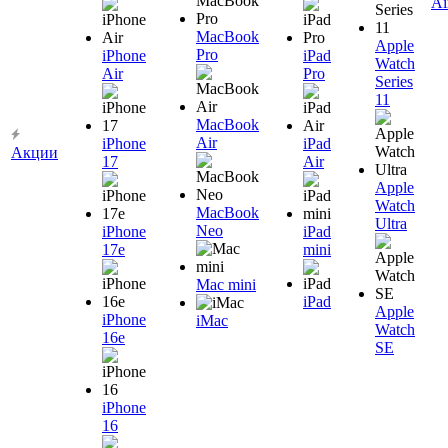
Ai
MacBook
Apple
Pro
iPhone
iPad
Watch
Air
Pro
Series
11
MacBook
Air
iPhone
iPad
Акции
17
Air
Apple
Watch
MacBook
Ultra
Neo
iPhone
iPad
17e
mini
Mac mini
iPad
Apple
iPhone
iMac
Watch
16e
SE
iPhone
16