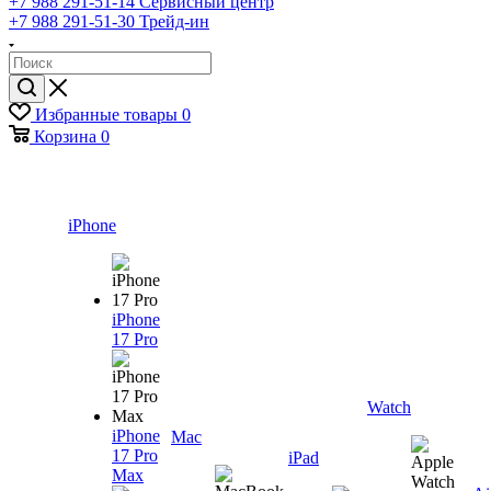
+7 988 291-51-14
Сервисный центр
+7 988 291-51-30
Трейд-ин
Избранные товары
0
Корзина
0
iPhone
iPhone
17 Pro
Watch
iPhone
Mac
17 Pro
iPad
Max