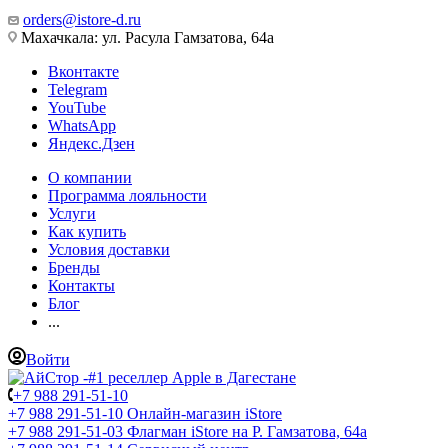
orders@istore-d.ru
Махачкала: ул. Расула Гамзатова, 64а
Вконтакте
Telegram
YouTube
WhatsApp
Яндекс.Дзен
О компании
Программа лояльности
Услуги
Как купить
Условия доставки
Бренды
Контакты
Блог
...
Войти
+7 988 291-51-10
+7 988 291-51-10
Онлайн-магазин iStore
+7 988 291-51-03
Флагман iStore на Р. Гамзатова, 64а