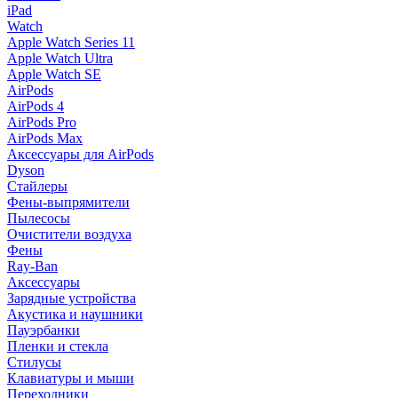
iPad
Watch
Apple Watch Series 11
Apple Watch Ultra
Apple Watch SE
AirPods
AirPods 4
AirPods Pro
AirPods Max
Аксессуары для AirPods
Dyson
Стайлеры
Фены-выпрямители
Пылесосы
Очистители воздуха
Фены
Ray-Ban
Аксессуары
Зарядные устройства
Акустика и наушники
Пауэрбанки
Пленки и стекла
Стилусы
Клавиатуры и мыши
Переходники