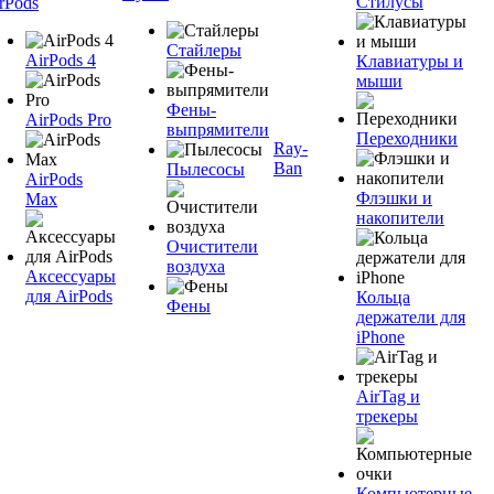
Стилусы
rPods
Стайлеры
AirPods 4
Клавиатуры и
мыши
Фены-
AirPods Pro
выпрямители
Переходники
Ray-
Ban
Пылесосы
AirPods
Флэшки и
Max
накопители
Очистители
воздуха
Аксессуары
для AirPods
Кольца
Фены
держатели для
iPhone
AirTag и
трекеры
Компьютерные