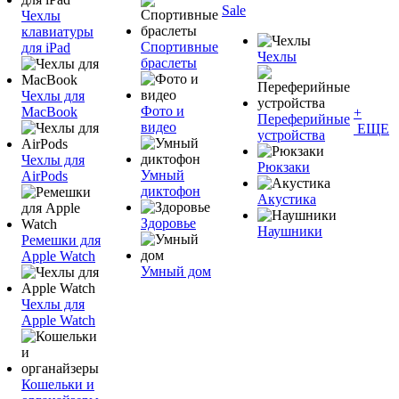
Sale
Чехлы
клавиатуры
Спортивные
для iPad
Чехлы
браслеты
Чехлы для
Фото и
MacBook
+
Переферийные
видео
ЕЩЕ
устройства
Чехлы для
Рюкзаки
Умный
AirPods
диктофон
Акустика
Здоровье
Наушники
Ремешки для
Apple Watch
Умный дом
Чехлы для
Apple Watch
Кошельки и