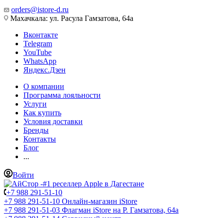
orders@istore-d.ru
Махачкала: ул. Расула Гамзатова, 64а
Вконтакте
Telegram
YouTube
WhatsApp
Яндекс.Дзен
О компании
Программа лояльности
Услуги
Как купить
Условия доставки
Бренды
Контакты
Блог
...
Войти
+7 988 291-51-10
+7 988 291-51-10
Онлайн-магазин iStore
+7 988 291-51-03
Флагман iStore на Р. Гамзатова, 64а