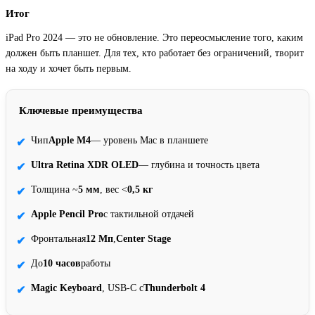
Итог
iPad Pro 2024 — это не обновление. Это переосмысление того, каким
должен быть планшет. Для тех, кто работает без ограничений, творит
на ходу и хочет быть первым.
Ключевые преимущества
Чип
Apple M4
— уровень Mac в планшете
✔
Ultra Retina XDR OLED
— глубина и точность цвета
✔
Толщина ~
5 мм
, вес <
0,5 кг
✔
Apple Pencil Pro
с тактильной отдачей
✔
Фронтальная
12 Мп
,
Center Stage
✔
До
10 часов
работы
✔
Magic Keyboard
, USB-C с
Thunderbolt 4
✔