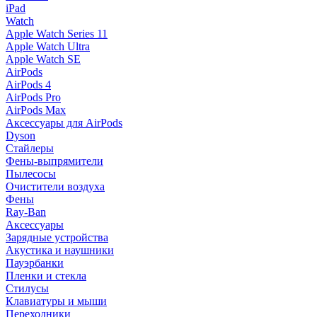
iPad
Watch
Apple Watch Series 11
Apple Watch Ultra
Apple Watch SE
AirPods
AirPods 4
AirPods Pro
AirPods Max
Аксессуары для AirPods
Dyson
Стайлеры
Фены-выпрямители
Пылесосы
Очистители воздуха
Фены
Ray-Ban
Аксессуары
Зарядные устройства
Акустика и наушники
Пауэрбанки
Пленки и стекла
Стилусы
Клавиатуры и мыши
Переходники