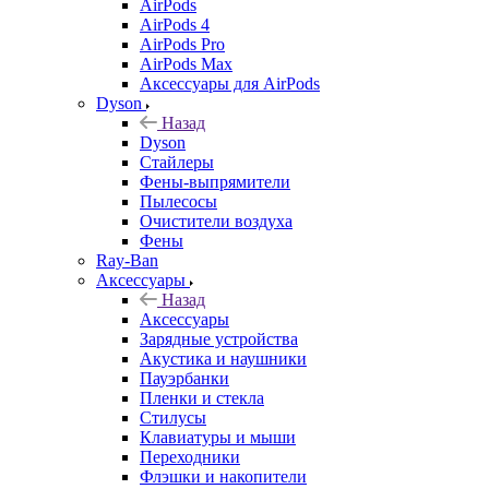
AirPods
AirPods 4
AirPods Pro
AirPods Max
Аксессуары для AirPods
Dyson
Назад
Dyson
Стайлеры
Фены-выпрямители
Пылесосы
Очистители воздуха
Фены
Ray-Ban
Аксессуары
Назад
Аксессуары
Зарядные устройства
Акустика и наушники
Пауэрбанки
Пленки и стекла
Стилусы
Клавиатуры и мыши
Переходники
Флэшки и накопители