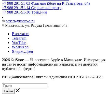
+7 988 291-51-03
Флагман iStore на Р. Гамзатова, 64а
+7 988 291-51-14
Сервисный центр
+7 988 291-51-30
Трейд-ин
orders@istore-d.ru
Махачкала: ул. Расула Гамзатова, 64а
Вконтакте
Telegram
YouTube
WhatsApp
Яндекс.Дзен
2026 © iStore — #1 реселлер Apple в Махачкале. Информация
на сайте носит информационный характер и не является
публичной офертой
ИП Джанболатова Энжели Адильевна ИНН: 051303328179
Найти